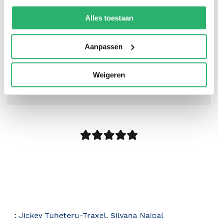
We werken samen met
42 derden
die uw gegevens
kunnen ontvangen en verwerken.
Alles toestaan
Aanpassen
Weigeren
2
|
0
:
Jickey Tuheteru-Traxel
,
Silvana Naipal