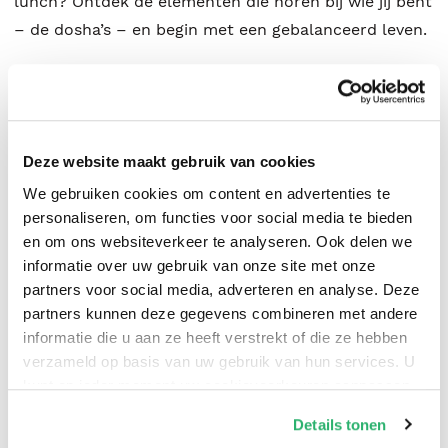
lunch? Ontdek de elementen die horen bij wie jij bent
– de dosha’s – en begin met een gebalanceerd leven.
Met:
leefstijl- en voedingstips voor jouw lichaamstype
Deze website maakt gebruik van cookies
handige schema’s en oefeningen
We gebruiken cookies om content en advertenties te
persoonlijke ervaringsverhalen
personaliseren, om functies voor social media te bieden
en om ons websiteverkeer te analyseren. Ook delen we
informatie over uw gebruik van onze site met onze
partners voor social media, adverteren en analyse. Deze
partners kunnen deze gegevens combineren met andere
Jickey Tuheteru-Traxel
en
Silvana Naipal
.
informatie die u aan ze heeft verstrekt of die ze hebben
verzameld op basis van uw gebruik van hun services. U
kunt op ieder moment uw cookievoorkeuren aanpassen
op onze
cookiebeleid pagina
.
Details tonen