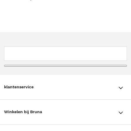
klantenservice
klantenservice
Winkelen bij Bruna
Contact
Winkels en openingstijden
Bestellen & Bezorging