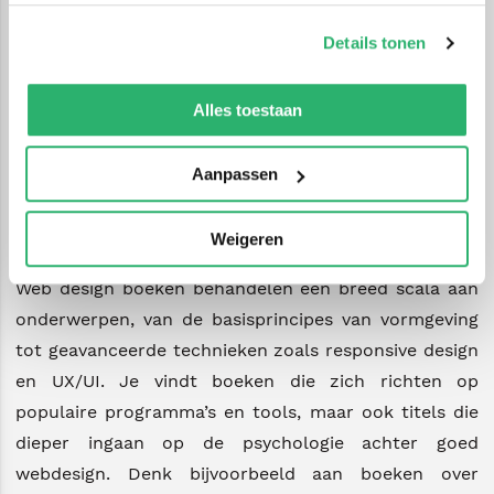
webdesigner bent of al ervaring hebt, er is altijd iets
op onze
cookiebeleid pagina
.
nieuws te leren over de nieuwste trends, technieken
Details tonen
en tools. Bij Bruna vind je een breed aanbod aan
We werken samen met
42 derden
die uw gegevens
boeken die je stap voor stap begeleiden bij het
kunnen ontvangen en verwerken.
Alles toestaan
ontwikkelen van je vaardigheden op het gebied van
webdesign.
Aanpassen
Ontdek de wereld van web design
boeken
Weigeren
Web design boeken behandelen een breed scala aan
onderwerpen, van de basisprincipes van vormgeving
tot geavanceerde technieken zoals responsive design
en UX/UI. Je vindt boeken die zich richten op
populaire programma’s en tools, maar ook titels die
dieper ingaan op de psychologie achter goed
webdesign. Denk bijvoorbeeld aan boeken over