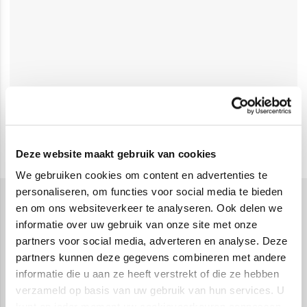
Deze website maakt gebruik van cookies
We gebruiken cookies om content en advertenties te
personaliseren, om functies voor social media te bieden
en om ons websiteverkeer te analyseren. Ook delen we
Design
informatie over uw gebruik van onze site met onze
Web design boeken zijn een uitstekende bron van
partners voor social media, adverteren en analyse. Deze
inspiratie en kennis voor iedereen die zich wil
partners kunnen deze gegevens combineren met andere
verdiepen in het ontwerpen en bouwen van
informatie die u aan ze heeft verstrekt of die ze hebben
verzameld op basis van uw gebruik van hun services. U
aantrekkelijke websites. Of je nu een beginnende
kunt op ieder moment uw cookievoorkeuren aanpassen