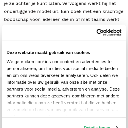
je ze achter je kunt laten. Vervolgens werkt hij het
onderliggende model uit. Een boek met een krachtige
boodschap voor iedereen die in of met teams werkt.
Patrick Lencioni
.
Deze website maakt gebruik van cookies
We gebruiken cookies om content en advertenties te
personaliseren, om functies voor social media te bieden
en om ons websiteverkeer te analyseren. Ook delen we
informatie over uw gebruik van onze site met onze
partners voor social media, adverteren en analyse. Deze
HARVARD BUSINESS REVIEW
partners kunnen deze gegevens combineren met andere
informatie die u aan ze heeft verstrekt of die ze hebben
verzameld op basis van uw gebruik van hun services. U
Met alleen een lijstje bekend klinkende frustraties
kunt op ieder moment uw cookievoorkeuren aanpassen
kom je er niet. Het zijn in dit intrigerende verhaal
op onze
cookiebeleid pagina
.
vooral de verschillende personages en de
Details tonen