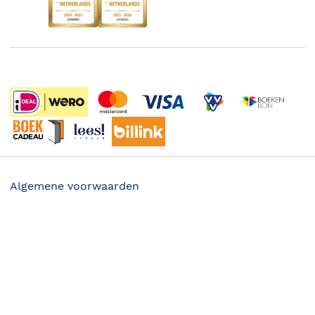
Discriminerende boeken
De Nationale Voorleesdagen
Boekenweek
Wet op de Vaste Boekenprijs
Winacties
Algemene voorwaarden
Privacy
17.99
Cookies
Disclaimer