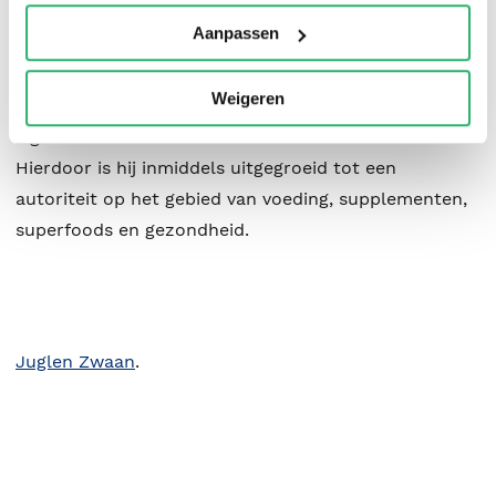
bewust te gaan maken van de relatie tussen voeding
Aanpassen
en gezondheid.
Via seminars, publicaties en radio-interviews heeft hij
Weigeren
al vele mensen geïnspireerd om hun gezondheid in
eigen hand te nemen.
Hierdoor is hij inmiddels uitgegroeid tot een
autoriteit op het gebied van voeding, supplementen,
superfoods en gezondheid.
Juglen Zwaan
.