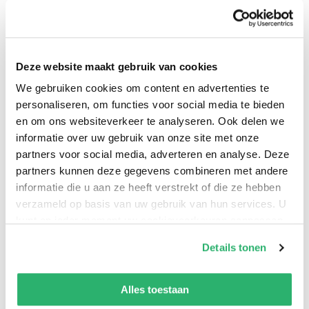
Nog niet eerder is er zo'n compleet naslagwerk
verschenen waarin alle veelgebruikte vitaminen,
mineralen, aminozuren, vetten & oliën, superfoods,
Deze website maakt gebruik van cookies
kruiden & specerijen, antioxidanten, paddenstoelen
We gebruiken cookies om content en advertenties te
en andere supplementen zijn opgenomen, inclusief
personaliseren, om functies voor social media te bieden
en om ons websiteverkeer te analyseren. Ook delen we
een uitgebreide zelfhulpwijzer en een handige
informatie over uw gebruik van onze site met onze
supplementen-index. De laatste jaren zijn o.a.
partners voor social media, adverteren en analyse. Deze
superfoods zeer snel populair geworden, dankzij de
partners kunnen deze gegevens combineren met andere
globalisering van de economie en de behoefte aan
informatie die u aan ze heeft verstrekt of die ze hebben
gezonde en natuurlijke voedingsmiddelen.
verzameld op basis van uw gebruik van hun services. U
kunt op ieder moment uw cookievoorkeuren aanpassen
op onze
cookiebeleid pagina
.
Over de auteur:
Details tonen
Juglen Zwaan (1982) is orthomoleculair
We werken samen met
42 derden
die uw gegevens
geneeskundige en besloot zijn baan als leerkracht op
kunnen ontvangen en verwerken.
Alles toestaan
een middelbare school op te zeggen om mensen