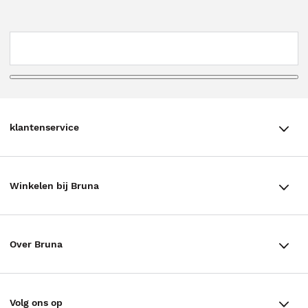
klantenservice
klantenservice
Winkelen bij Bruna
Contact
Winkels en openingstijden
Bestellen & Bezorging
Over Bruna
Assortiment in de winkel
Betalen
De organisatie
Cadeaukaarten
Annuleren & Retourneren
Volg ons op