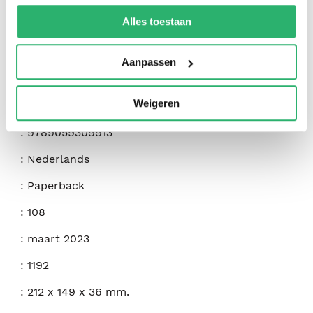
We werken samen met
42 derden
die uw gegevens
kunnen ontvangen en verwerken.
Alles toestaan
Aanpassen
Weigeren
:
9789059309913
:
Nederlands
:
Paperback
:
108
:
maart 2023
:
1192
:
212 x 149 x 36 mm.