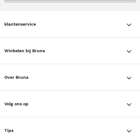
klantenservice
klantenservice
Winkelen bij Bruna
Contact
Winkels en openingstijden
Bestellen & Bezorging
Over Bruna
Assortiment in de winkel
Betalen
De organisatie
Cadeaukaarten
Annuleren & Retourneren
Volg ons op
Werken bij Bruna
Cadeauboxen
Veelgestelde vragen
TikTok #BookTok
Ondernemer worden
Staatsloterij
Tips
Zakelijk boeken bestellen
Facebook
De voordelen van Bruna