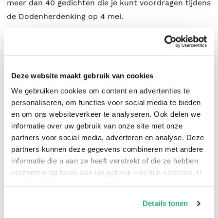
meer dan 40 gedichten die je kunt voordragen tijdens
de Dodenherdenking op 4 mei.
Deze website maakt gebruik van cookies
We gebruiken cookies om content en advertenties te
personaliseren, om functies voor social media te bieden
en om ons websiteverkeer te analyseren. Ook delen we
informatie over uw gebruik van onze site met onze
partners voor social media, adverteren en analyse. Deze
partners kunnen deze gegevens combineren met andere
informatie die u aan ze heeft verstrekt of die ze hebben
verzameld op basis van uw gebruik van hun services. U
5
|
0
kunt op ieder moment uw cookievoorkeuren aanpassen
op onze
cookiebeleid pagina
.
Details tonen