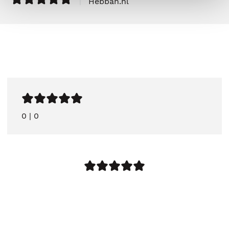
|
Hebban.nl
0
|
0