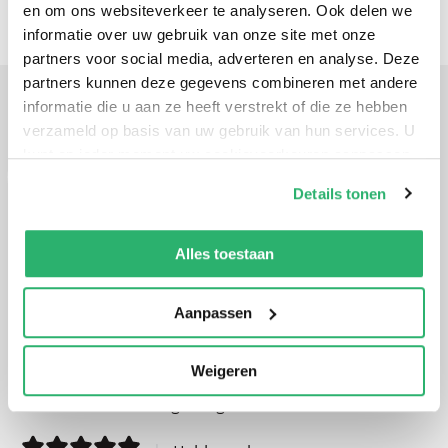
en om ons websiteverkeer te analyseren. Ook delen we
informatie over uw gebruik van onze site met onze
partners voor social media, adverteren en analyse. Deze
partners kunnen deze gegevens combineren met andere
informatie die u aan ze heeft verstrekt of die ze hebben
Hebban.nl
verzameld op basis van uw gebruik van hun services. U
kunt op ieder moment uw cookievoorkeuren aanpassen
op onze
cookiebeleid pagina
.
. Er zit spanning in, en een verrassend keerpunt. De
Details tonen
lezer gluurt ook mee over de schouders van
We werken samen met
42 derden
die uw gegevens
verschillende personages, en de auteur heeft
kunnen ontvangen en verwerken.
Alles toestaan
enkele interessante figuren aan het rechercheteam
toegevoegd. . Er zit spanning in, en een verrassend
Aanpassen
keerpunt. De lezer gluurt ook mee over de
schouders van verschillende personages, en de
Weigeren
auteur heeft enkele interessante figuren aan het
rechercheteam toegevoegd.