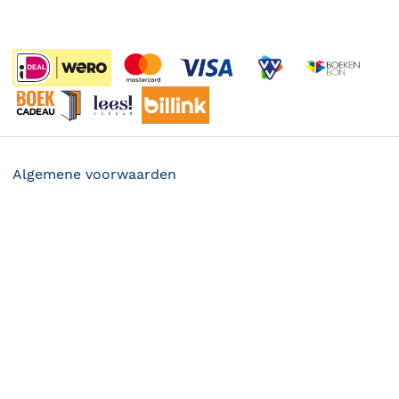
Boekenweek
Wet op de Vaste Boekenprijs
Winacties
Algemene voorwaarden
Privacy
19.95
Cookies
Disclaimer
©
2026
Bruna