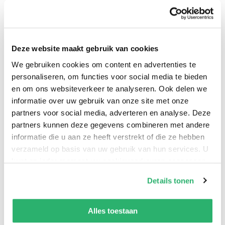
aarde. Daarnaast introduceert het boek ook een
zorgwekkende realiteit omdat het gebruik van steeds
meer kunstmatige stralingsbronnen risico’s met zich
Deze website maakt gebruik van cookies
mee brengt. Zo blijkt dat straling van zendmasten
We gebruiken cookies om content en advertenties te
het gedrag van koeien beïnvloedt en bomen
personaliseren, om functies voor social media te bieden
beschadigt. Met talloze vragen wordt de dialoog
en om ons websiteverkeer te analyseren. Ook delen we
hierover gevoed. Ook biedt het een hoopvol
informatie over uw gebruik van onze site met onze
perspectief, want hoewel stralingsbronnen schade
partners voor social media, adverteren en analyse. Deze
aan kunnen richten kunnen daarentegen specifieke
partners kunnen deze gegevens combineren met andere
frequenties helpen bij genezingsprocessen. Het boek
informatie die u aan ze heeft verstrekt of die ze hebben
verzameld op basis van uw gebruik van hun services. U
spreekt over de kwetsbaarheid van het natuurlijk
kunt op ieder moment uw cookievoorkeuren aanpassen
elektrisch ecosysteem waarin alles met elkaar
op onze
cookiebeleid pagina
.
verbonden blijkt te zijn.
Details tonen
We werken samen met
42 derden
die uw gegevens
kunnen ontvangen en verwerken.
Alles toestaan
Sander Funneman
.