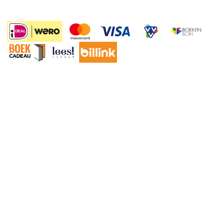
Wet op de Vaste Boekenprijs
Winacties
24.-
Algemene voorwaarden
Privacy
Cookies
Disclaimer
©
2026
Bruna