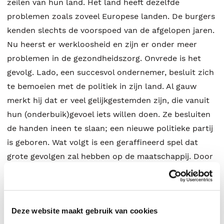
zeilen van hun land. Het land heeft dezelfde
problemen zoals zoveel Europese landen. De burgers
kenden slechts de voorspoed van de afgelopen jaren.
Nu heerst er werkloosheid en zijn er onder meer
problemen in de gezondheidszorg. Onvrede is het
gevolg. Lado, een succesvol ondernemer, besluit zich
te bemoeien met de politiek in zijn land. Al gauw
merkt hij dat er veel gelijkgestemden zijn, die vanuit
hun (onderbuik)gevoel iets willen doen. Ze besluiten
de handen ineen te slaan; een nieuwe politieke partij
is geboren. Wat volgt is een geraffineerd spel dat
grote gevolgen zal hebben op de maatschappij. Door
misbruik en manipulatie, onder andere via sociale
media en een groep burgers, begint de grip op het
dagelijks leven langzaamaan in verkeerde handen te
Deze website maakt gebruik van cookies
komen, met alle gevolgen van dien… Enclave geeft