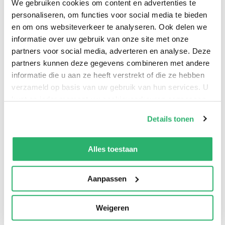
antwoord op de vraag: kan een (kleine) maatschappij
We gebruiken cookies om content en advertenties te
personaliseren, om functies voor social media te bieden
door middel van intriges, chantage en manipulatie
en om ons websiteverkeer te analyseren. Ook delen we
van media dusdanig beïnvloed worden, dat de macht
informatie over uw gebruik van onze site met onze
in handen komt van een vreemde mogendheid? Een
partners voor social media, adverteren en analyse. Deze
actueel, schokkend verhaal dat tot denken zet.
partners kunnen deze gegevens combineren met andere
informatie die u aan ze heeft verstrekt of die ze hebben
verzameld op basis van uw gebruik van hun services. U
kunt op ieder moment uw cookievoorkeuren aanpassen
op onze
cookiebeleid pagina
.
Details tonen
We werken samen met
42 derden
die uw gegevens
kunnen ontvangen en verwerken.
Alles toestaan
Aanpassen
Weigeren
4
|
0