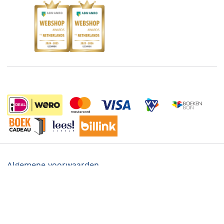
Blog
Boekenbon
Discriminerende boeken
De Nationale Voorleesdagen
Boekenweek
Wet op de Vaste Boekenprijs
Winacties
Algemene voorwaarden
Privacy
Cookies