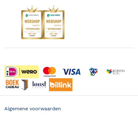
Kinderboekenweek
Blog
Boekenbon
Discriminerende boeken
De Nationale Voorleesdagen
Boekenweek
Wet op de Vaste Boekenprijs
Winacties
Algemene voorwaarden
Privacy
31.99