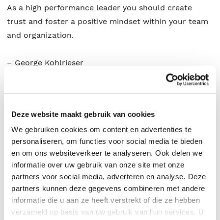
As a high performance leader you should create
trust and foster a positive mindset within your team
and organization.
– George Kohlrieser
‘Dit boek is de perfecte gids voor het continu
verbeteren van je leiderschap. Het boek heeft me
Deze website maakt gebruik van cookies
positief geprikkeld en daagt uit. Zowel wat mijn eigen
We gebruiken cookies om content en advertenties te
leiderschap betreft, als in de aansturing van mijn
personaliseren, om functies voor social media te bieden
teams en onze organisatie.’ Janneke Hermes – CFO,
en om ons websiteverkeer te analyseren. Ook delen we
NV Nederlandse Gasunie
informatie over uw gebruik van onze site met onze
partners voor social media, adverteren en analyse. Deze
‘Een praktisch en inspirerend werkboek dat de
partners kunnen deze gegevens combineren met andere
leidinggevende van nu helpt om het beste uit zichzelf
informatie die u aan ze heeft verstrekt of die ze hebben
verzameld op basis van uw gebruik van hun services. U
en het eigen team te halen. De afwisseling tussen