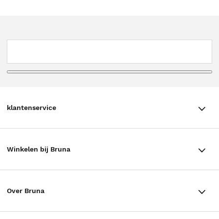
klantenservice
klantenservice
Winkelen bij Bruna
Contact
Winkels en openingstijden
Bestellen & Bezorging
Over Bruna
Assortiment in de winkel
Betalen
De organisatie