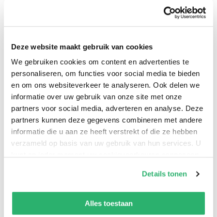
Vogel is persoonlijk coach en
literatuurwetenschapper. Ze heeft jaren in Duitsland
gewerkt. Deze vierde Berlijn-thriller rond het
Deze website maakt gebruik van cookies
originele speurdersduo Bank en Arends is net als de
We gebruiken cookies om content en advertenties te
vorige drie (Gedeelde stad, geheelde stad, In de
personaliseren, om functies voor social media te bieden
schaduw van Marlene Dietrich en Communistengoud
en om ons websiteverkeer te analyseren. Ook delen we
en kerstengelen) gebaseerd op ware gebeurtenissen.
informatie over uw gebruik van onze site met onze
partners voor social media, adverteren en analyse. Deze
partners kunnen deze gegevens combineren met andere
informatie die u aan ze heeft verstrekt of die ze hebben
Marianne Vogel
.
verzameld op basis van uw gebruik van hun services. U
kunt op ieder moment uw cookievoorkeuren aanpassen
op onze
cookiebeleid pagina
.
Details tonen
We werken samen met
42 derden
die uw gegevens
kunnen ontvangen en verwerken.
Alles toestaan