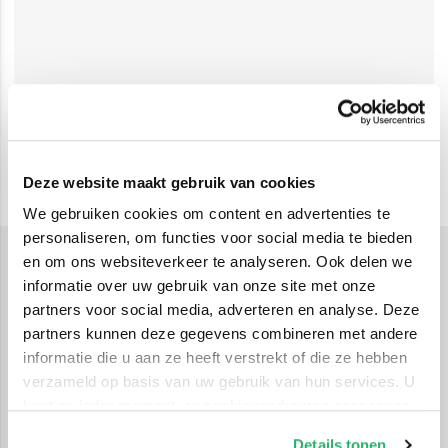
Deze website maakt gebruik van cookies
We gebruiken cookies om content en advertenties te
personaliseren, om functies voor social media te bieden
en om ons websiteverkeer te analyseren. Ook delen we
informatie over uw gebruik van onze site met onze
Tweede Wereldoorlog
Geschiedenisboeken over de Tweede
partners voor social media, adverteren en analyse. Deze
Wereldoorlog
partners kunnen deze gegevens combineren met andere
informatie die u aan ze heeft verstrekt of die ze hebben
De impact van de Tweede Wereldoorlog is wereldwijd
verzameld op basis van uw gebruik van hun services. U
kunt op ieder moment uw cookievoorkeuren aanpassen
voelbaar gebleven en nog altijd verschijnen er
op onze
cookiebeleid pagina
.
indrukwekkende
geschiedenisboeken over de
Details tonen