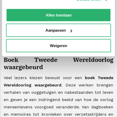
Tweede Wereldoorlog
. Deze boeken vertellen
We werken samen met
42 derden
die uw gegevens
verhalen die je meenemen naar een van de meest
kunnen ontvangen en verwerken.
Alles toestaan
ingrijpende periodes uit de moderne geschiedenis. Of
je nu kiest voor persoonlijke ervaringen, diepgravende
Aanpassen
analyses of meeslepende romans gebaseerd op
waargebeurde gebeurtenissen: een
boek 2e
Weigeren
wereldoorlog
laat je het verleden opnieuw beleven.
Boek Tweede Wereldoorlog
waargebeurd
Veel lezers kiezen bewust voor een
boek Tweede
Wereldoorlog waargebeurd
. Deze werken brengen
verhalen van ooggetuigen en nabestaanden tot leven
en geven je een indringend beeld van hoe de oorlog
mensenlevens voorgoed veranderde. Van dagboeken
en memoires tot kronieken over verzetsstrijders en