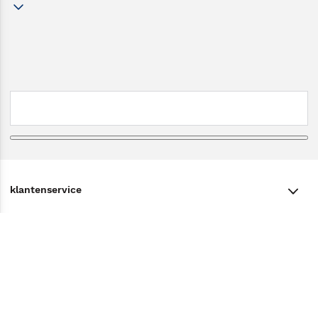
klantenservice
klantenservice
Winkelen bij Bruna
Contact
Winkels en openingstijden
Bestellen & Bezorging
Over Bruna