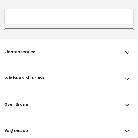
klantenservice
klantenservice
Winkelen bij Bruna
Contact
Winkels en openingstijden
Bestellen & Bezorging
Over Bruna
Assortiment in de winkel
Betalen
De organisatie
Cadeaukaarten
Annuleren & Retourneren
Volg ons op
Werken bij Bruna