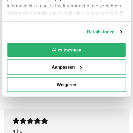
gebied van neuroplasticiteit en positieve
informatie die u aan ze heeft verstrekt of die ze hebben
zelfconditionering gezondere keuzes te maken voor
verzameld op basis van uw gebruik van hun services. U
een duurzaam gezonder lichaam.
kunt op ieder moment uw cookievoorkeuren aanpassen
op onze
cookiebeleid pagina
.
Details tonen
We werken samen met
42 derden
die uw gegevens
John van Heel
.
kunnen ontvangen en verwerken.
Alles toestaan
Aanpassen
Weigeren
4
|
0