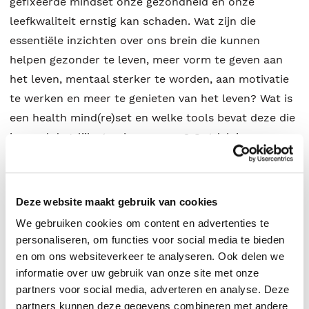
gefixeerde mindset onze gezondheid en onze
leefkwaliteit ernstig kan schaden. Wat zijn die
essentiële inzichten over ons brein die kunnen
helpen gezonder te leven, meer vorm te geven aan
het leven, mentaal sterker te worden, aan motivatie
te werken en meer te genieten van het leven? Wat is
een health mind(re)set en welke tools bevat deze die
iemand dagelijks toe kan passen? Ontdek in
begrijpelijke taal wat de invloed is van je denken op je
leven en dagelijkse acties. Leer meer over
doelbewust denken maar ook over mindfulness en
Deze website maakt gebruik van cookies
meditatie. De auteur legt uit hoe dat zit en wat je
We gebruiken cookies om content en advertenties te
kunt doen, want de doelstelling van zijn boek is om je
personaliseren, om functies voor social media te bieden
te inspireren naar een duurzaam gezonde
en om ons websiteverkeer te analyseren. Ook delen we
leefstijlswitch. Als je dit boek gelezen hebt, dan
informatie over uw gebruik van onze site met onze
partners voor social media, adverteren en analyse. Deze
beschik je over alle noodzakelijke kennis om op het
partners kunnen deze gegevens combineren met andere