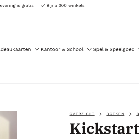
evering is gratis
Bijna 300 winkels
adeaukaarten
Kantoor & School
Spel & Speelgoed
OVERZICHT
BOEKEN
B
Kickstart