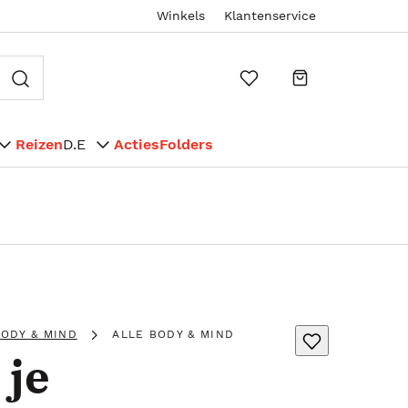
Winkels
Klantenservice
Reizen
D.E
Acties
Folders
ODY & MIND
ALLE BODY & MIND
 je