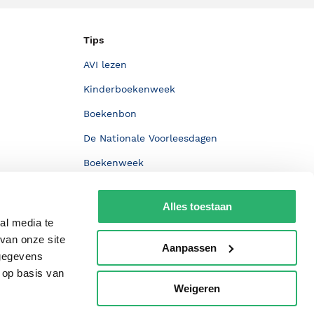
Tips
AVI lezen
Kinderboekenweek
Boekenbon
De Nationale Voorleesdagen
Boekenweek
Wet op de Vaste Boekenprijs
Alles toestaan
Winacties
al media te
van onze site
Aanpassen
 gegevens
 op basis van
Weigeren
p