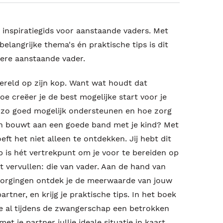
é inspiratiegids voor aanstaande vaders. Met
elangrijke thema's én praktische tips is dit
ere aanstaande vader.
wereld op zijn kop. Want wat houdt dat
oe creëer je de best mogelijke start voor je
r zo goed mogelijk ondersteunen en hoe zorg
één bouwt aan een goede band met je kind? Met
oeft het niet alleen te ontdekken. Jij hebt dit
p is hét vertrekpunt om je voor te bereiden op
lt vervullen: die van vader. Aan de hand van
voorgingen ontdek je de meerwaarde van jouw
rtner, en krijg je praktische tips. In het boek
je al tijdens de zwangerschap een betrokken
t je partner jullie ideale situatie in kaart