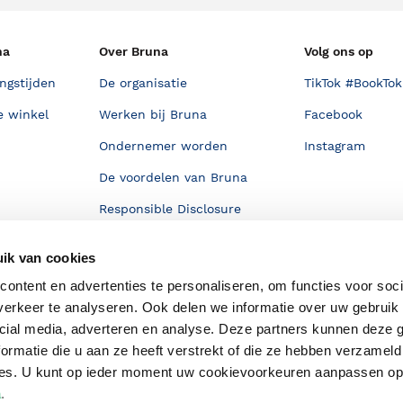
na
Over Bruna
Volg ons op
ngstijden
De organisatie
TikTok #BookTok
e winkel
Werken bij Bruna
Facebook
Ondernemer worden
Instagram
De voordelen van Bruna
Responsible Disclosure
Statement
en
ik van cookies
Blog
ontent en advertenties te personaliseren, om functies voor soci
Discriminerende boeken
erkeer te analyseren. Ook delen we informatie over uw gebruik 
cial media, adverteren en analyse. Deze partners kunnen deze
ormatie die u aan ze heeft verstrekt of die ze hebben verzameld
ces. U kunt op ieder moment uw cookievoorkeuren aanpassen o
a
.