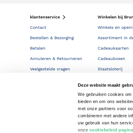
klantenservice
Winkelen bij Bru
Contact
Winkels en openi
Bestellen & Bezorging
Assortiment in d
Betalen
Cadeaukaarten
Annuleren & Retourneren
Cadeauboxen
Veelgestelde vragen
Staatsloterij
Zakelijk boeken bestellen
ING Servicepunt
Deze website maakt gebru
Douwe Egberts punten
We gebruiken cookies om c
bieden en om ons websitev
met onze partners voor so
combineren met andere inf
uw gebruik van hun servi
onze
cookiebeleid pagin