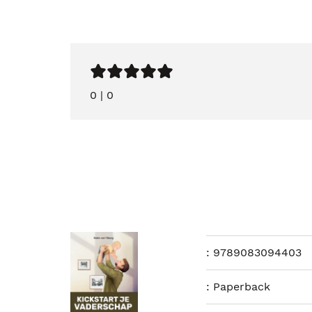
0
|
0
:
9789083094403
:
Paperback