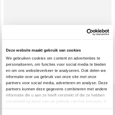
Deze website maakt gebruik van cookies
We gebruiken cookies om content en advertenties te
personaliseren, om functies voor social media te bieden
en om ons websiteverkeer te analyseren. Ook delen we
informatie over uw gebruik van onze site met onze
partners voor social media, adverteren en analyse. Deze
partners kunnen deze gegevens combineren met andere
informatie die u aan ze heeft verstrekt of die ze hebben
Biografieën
verzameld op basis van uw gebruik van hun services. U
Ben je ook zo gefascineerd door het leven van
kunt op ieder moment uw cookievoorkeuren aanpassen
beroemde personen en wil je graag meer weten over
op onze
cookiebeleid pagina
.