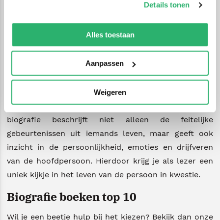
Details tonen
hun levensverhaal? Dan zijn biografie boeken echt
We werken samen met
42 derden
die uw gegevens
iets voor jou!
kunnen ontvangen en verwerken.
Alles toestaan
Wat zijn biografie boeken?
Aanpassen
Biografie boeken zijn boeken die het levensverhaal
van een persoon vertellen. Dit kan gaan om
beroemdheden, politici, sporters, wetenschappers,
Weigeren
kunstenaars of andere bijzondere personen. Een
biografie beschrijft niet alleen de feitelijke
gebeurtenissen uit iemands leven, maar geeft ook
inzicht in de persoonlijkheid, emoties en drijfveren
van de hoofdpersoon. Hierdoor krijg je als lezer een
uniek kijkje in het leven van de persoon in kwestie.
Biografie boeken top 10
Wil je een beetje hulp bij het kiezen? Bekijk dan onze