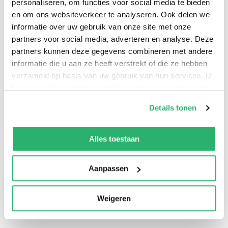
personaliseren, om functies voor social media te bieden
en om ons websiteverkeer te analyseren. Ook delen we
informatie over uw gebruik van onze site met onze
partners voor social media, adverteren en analyse. Deze
partners kunnen deze gegevens combineren met andere
informatie die u aan ze heeft verstrekt of die ze hebben
verzameld op basis van uw gebruik van hun services. U
kunt op ieder moment uw cookievoorkeuren aanpassen
op onze
cookiebeleid pagina
.
Details tonen
We werken samen met
42 derden
die uw gegevens
kunnen ontvangen en verwerken.
Alles toestaan
Aanpassen
Weigeren