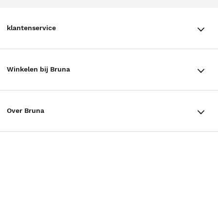
klantenservice
klantenservice
Winkelen bij Bruna
Contact
Winkels en openingstijden
Bestellen & Bezorging
Over Bruna
Assortiment in de winkel
Betalen
De organisatie
Cadeaukaarten
Annuleren & Retourneren
Volg ons op
Werken bij Bruna
Cadeauboxen
Veelgestelde vragen
TikTok #BookTok
Ondernemer worden
Staatsloterij
Tips
Zakelijk boeken bestellen
Facebook
De voordelen van Bruna
ING Servicepunten