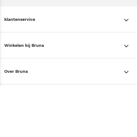
klantenservice
klantenservice
Winkelen bij Bruna
Contact
Winkels en openingstijden
Bestellen & Bezorging
Over Bruna
Assortiment in de winkel
Betalen
De organisatie
Cadeaukaarten
Annuleren & Retourneren
Volg ons op
Werken bij Bruna
Cadeauboxen
Veelgestelde vragen
TikTok #BookTok
Ondernemer worden
Staatsloterij
Tips
Zakelijk boeken bestellen
Facebook
De voordelen van Bruna
ING Servicepunten