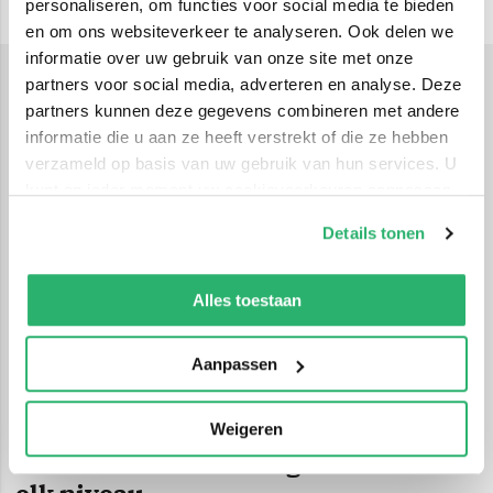
personaliseren, om functies voor social media te bieden
en om ons websiteverkeer te analyseren. Ook delen we
informatie over uw gebruik van onze site met onze
partners voor social media, adverteren en analyse. Deze
Techniek & technologie
partners kunnen deze gegevens combineren met andere
Techniek en technologieboeken zijn onmisbaar voor
informatie die u aan ze heeft verstrekt of die ze hebben
verzameld op basis van uw gebruik van hun services. U
iedereen die zich wil verdiepen in de wereld van
kunt op ieder moment uw cookievoorkeuren aanpassen
wetenschap, innovatie en praktische toepassingen. In
op onze
cookiebeleid pagina
.
deze sub-subcategorie vind je een breed scala aan
Details tonen
boeken die uiteenlopende onderwerpen behandelen,
We werken samen met
42 derden
die uw gegevens
van natuurkunde en scheikunde tot toegepaste
kunnen ontvangen en verwerken.
Alles toestaan
technologie en informatica. Of je nu scholier bent,
student of gewoon nieuwsgierig naar hoe dingen
Aanpassen
werken, deze collectie biedt voor elk niveau en
interessegebied een passende titel.
Weigeren
Techniek en technologieboeken voor