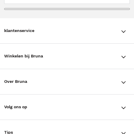
klantenservice
klantenservice
Winkelen bij Bruna
Contact
Winkels en openingstijden
Bestellen & Bezorging
Over Bruna
Assortiment in de winkel
Betalen
De organisatie
Cadeaukaarten
Annuleren & Retourneren
Volg ons op
Werken bij Bruna
Cadeauboxen
Veelgestelde vragen
TikTok #BookTok
Ondernemer worden
Staatsloterij
Tips