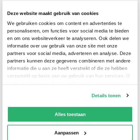
lopen. De prachtige beschrijvingen van het eiland
Malta maken dit boek echt tot een pageturner!" "Wat
Deze website maakt gebruik van cookies
heb ik weer genoten van dit boek, helaas al in twee
We gebruiken cookies om content en advertenties te
dagen uitgelezen, omdat je te nieuwsgierig bent naar
personaliseren, om functies voor social media te bieden
en om ons websiteverkeer te analyseren. Ook delen we
het vervolg en ieder vrij moment weer in het boek
informatie over uw gebruik van onze site met onze
duikt."
partners voor social media, adverteren en analyse. Deze
partners kunnen deze gegevens combineren met andere
informatie die u aan ze heeft verstrekt of die ze hebben
verzameld op basis van uw gebruik van hun services. U
José Kruijer
.
kunt op ieder moment uw cookievoorkeuren aanpassen
op onze
cookiebeleid pagina
.
Details tonen
We werken samen met
42 derden
die uw gegevens
kunnen ontvangen en verwerken.
Alles toestaan
Aanpassen