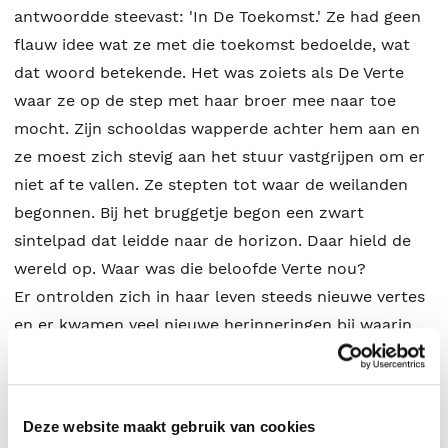
antwoordde steevast: 'In De Toekomst.' Ze had geen
flauw idee wat ze met die toekomst bedoelde, wat
dat woord betekende. Het was zoiets als De Verte
waar ze op de step met haar broer mee naar toe
mocht. Zijn schooldas wapperde achter hem aan en
ze moest zich stevig aan het stuur vastgrijpen om er
niet af te vallen. Ze stepten tot waar de weilanden
begonnen. Bij het bruggetje begon een zwart
sintelpad dat leidde naar de horizon. Daar hield de
wereld op. Waar was die beloofde Verte nou?
Er ontrolden zich in haar leven steeds nieuwe vertes
en er kwamen veel nieuwe herinneringen bij waarin
muziek een belangrijke rol speelt. Samen schetsen ze
een kleurrijk beeld van een tijd die niet meer
terugkomt. En al die vergezichten laten zien hoe
Deze website maakt gebruik van cookies
mensen worden wie ze zijn en hoe schijnbaar kleine