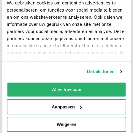
We gebruiken cookies om content en advertenties te
voorvallen bepalend zijn voor ieders toekomst.
personaliseren, om functies voor social media te bieden
en om ons websiteverkeer te analyseren. Ook delen we
informatie over uw gebruik van onze site met onze
partners voor social media, adverteren en analyse. Deze
Livres Bécasse
.
partners kunnen deze gegevens combineren met andere
informatie die u aan ze heeft verstrekt of die ze hebben
verzameld op basis van uw gebruik van hun services. U
kunt op ieder moment uw cookievoorkeuren aanpassen
op onze
cookiebeleid pagina
.
Details tonen
We werken samen met
42 derden
die uw gegevens
kunnen ontvangen en verwerken.
Alles toestaan
Aanpassen
0
|
0
Weigeren