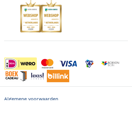
Kinderboekenweek
Blog
Boekenbon
Discriminerende boeken
De Nationale Voorleesdagen
Boekenweek
Wet op de Vaste Boekenprijs
Winacties
Algemene voorwaarden
19.95
Privacy
Cookies