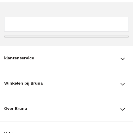
klantenservice
klantenservice
Winkelen bij Bruna
Contact
Winkels en openingstijden
Bestellen & Bezorging
Over Bruna
Assortiment in de winkel
Betalen
De organisatie
Cadeaukaarten
Annuleren & Retourneren