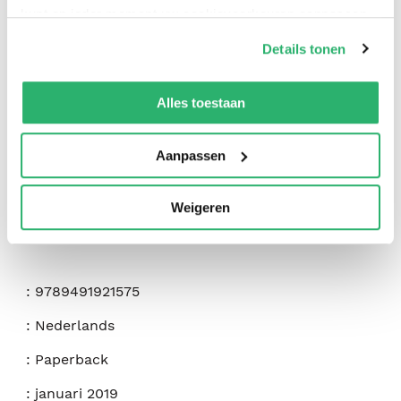
kunt op ieder moment uw cookievoorkeuren aanpassen
op onze
cookiebeleid pagina
.
Details tonen
0
|
0
We werken samen met
42 derden
die uw gegevens
kunnen ontvangen en verwerken.
Alles toestaan
Aanpassen
Weigeren
:
9789491921575
:
Nederlands
:
Paperback
:
januari 2019