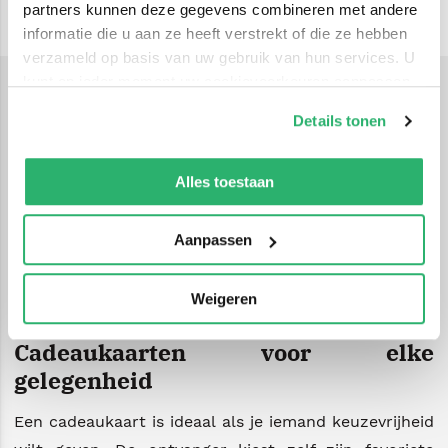
partners kunnen deze gegevens combineren met andere
informatie die u aan ze heeft verstrekt of die ze hebben
verzameld op basis van uw gebruik van hun services. U
kunt op ieder moment uw cookievoorkeuren aanpassen
op onze
cookiebeleid pagina
.
Cadeaukaarten
Details tonen
Op zoek naar een cadeau waar je werkelijk iedereen
We werken samen met
42 derden
die uw gegevens
blij mee maakt? Met de cadeaukaarten van Bruna
kunnen ontvangen en verwerken.
Alles toestaan
geef je altijd iets dat past. Of je nu kiest voor een
digitale cadeaukaart die direct per mail wordt
Aanpassen
bezorgd of een fysieke cadeaukaart om feestelijk te
overhandigen: met een Bruna cadeaukaart zit je altijd
Weigeren
goed.
Cadeaukaarten voor elke
gelegenheid
Een cadeaukaart is ideaal als je iemand keuzevrijheid