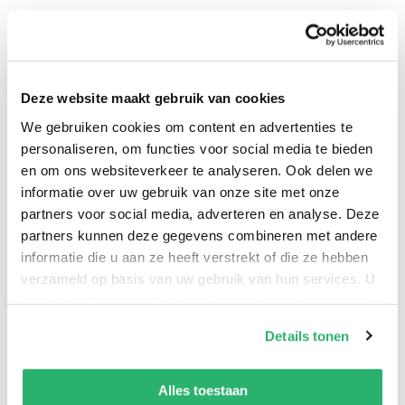
‘Een inspirerende gids die je helpt jezelf te bevrijden
van emotionele ballast.’ Deepak Chopra
Deze website maakt gebruik van cookies
‘Joseph biedt ons de tools om onze intuïtie opnieuw
We gebruiken cookies om content en advertenties te
te ontdekken en een toekomst te creëren die in lijn is
personaliseren, om functies voor social media te bieden
met onze persoonlijke doelen en inspiratie.’ Nicole
en om ons websiteverkeer te analyseren. Ook delen we
LePera
informatie over uw gebruik van onze site met onze
partners voor social media, adverteren en analyse. Deze
partners kunnen deze gegevens combineren met andere
informatie die u aan ze heeft verstrekt of die ze hebben
verzameld op basis van uw gebruik van hun services. U
kunt op ieder moment uw cookievoorkeuren aanpassen
op onze
cookiebeleid pagina
.
Joseph Nguyen
.
Details tonen
We werken samen met
42 derden
die uw gegevens
kunnen ontvangen en verwerken.
Alles toestaan