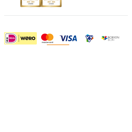
De Nationale Voorleesdagen
Boekenweek
Wet op de Vaste Boekenprijs
Winacties
12.99
Algemene voorwaarden
Privacy
Cookies
Disclaimer