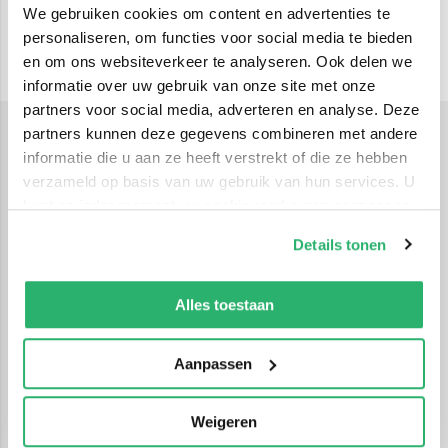
We gebruiken cookies om content en advertenties te
personaliseren, om functies voor social media te bieden
en om ons websiteverkeer te analyseren. Ook delen we
informatie over uw gebruik van onze site met onze
partners voor social media, adverteren en analyse. Deze
partners kunnen deze gegevens combineren met andere
informatie die u aan ze heeft verstrekt of die ze hebben
Romans
verzameld op basis van uw gebruik van hun services. U
Romans-ebooks bieden de perfecte combinatie van
kunt op ieder moment uw cookievoorkeuren aanpassen
leesplezier en gemak. Of je nu onderweg bent of thuis
op onze
cookiebeleid pagina
.
op de bank zit, met een roman-ebook heb je altijd
Details tonen
een meeslepend verhaal binnen handbereik. Het
We werken samen met
42 derden
die uw gegevens
digitale aanbod is enorm, waardoor je eenvoudig
kunnen ontvangen en verwerken.
Alles toestaan
jouw favoriete romans kunt lezen op je e-reader,
tablet of smartphone. Zo geniet je overal en altijd van
Aanpassen
de mooiste verhalen.
Het gemak van romans-ebooks
Weigeren