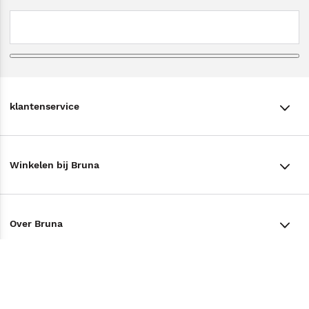
klantenservice
klantenservice
Winkelen bij Bruna
Contact
Winkels en openingstijden
Bestellen & Bezorging
Over Bruna
Assortiment in de winkel
Betalen
De organisatie
Cadeaukaarten
Annuleren & Retourneren
Volg ons op
Werken bij Bruna
Cadeauboxen