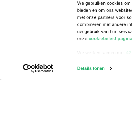
We gebruiken cookies om c
bieden en om ons websitev
met onze partners voor so
combineren met andere inf
uw gebruik van hun servi
klantenservice
Winkelen bij Bru
onze
cookiebeleid pagin
Contact
Winkels en openi
We werken samen met
42
Bestellen & Bezorging
Assortiment in d
Betalen
Cadeaukaarten
Details tonen
Annuleren & Retourneren
Cadeauboxen
Veelgestelde vragen
Staatsloterij
Zakelijk boeken bestellen
ING Servicepunt
Douwe Egberts punten