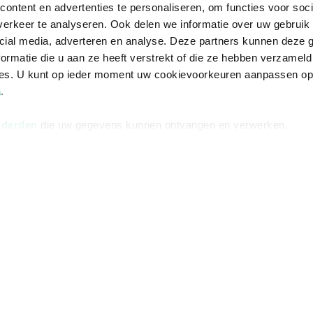
ontent en advertenties te personaliseren, om functies voor soci
erkeer te analyseren. Ook delen we informatie over uw gebruik 
cial media, adverteren en analyse. Deze partners kunnen deze
ormatie die u aan ze heeft verstrekt of die ze hebben verzameld
ces. U kunt op ieder moment uw cookievoorkeuren aanpassen o
na
Over Bruna
Volg ons op
a
.
ngstijden
De organisatie
TikTok #BookTok
 derden
die uw gegevens kunnen ontvangen en verwerken.
e winkel
Werken bij Bruna
Facebook
Ondernemer worden
Instagram
De voordelen van Bruna
Responsible Disclosure
Statement
en
Blog
Discriminerende boeken