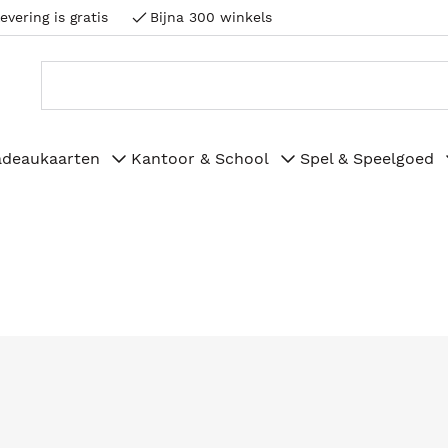
evering is gratis
Bijna 300 winkels
adeaukaarten
Kantoor & School
Spel & Speelgoed