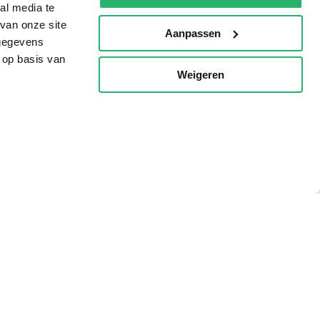
al media te
van onze site
Aanpassen
 gegevens
 op basis van
Weigeren
p
Tips
AVI lezen
Kinderboekenweek
Boekenbon
De Nationale Voorleesdagen
Boekenweek
Wet op de Vaste Boekenprijs
Winacties