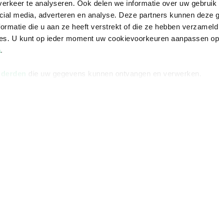
erkeer te analyseren. Ook delen we informatie over uw gebruik 
cial media, adverteren en analyse. Deze partners kunnen deze
ormatie die u aan ze heeft verstrekt of die ze hebben verzameld
na
Over Bruna
Volg ons op
ces. U kunt op ieder moment uw cookievoorkeuren aanpassen o
a
.
ngstijden
De organisatie
TikTok #BookTok
e winkel
Werken bij Bruna
Facebook
 derden
die uw gegevens kunnen ontvangen en verwerken.
Ondernemer worden
Instagram
De voordelen van Bruna
Responsible Disclosure
Statement
en
Blog
Discriminerende boeken