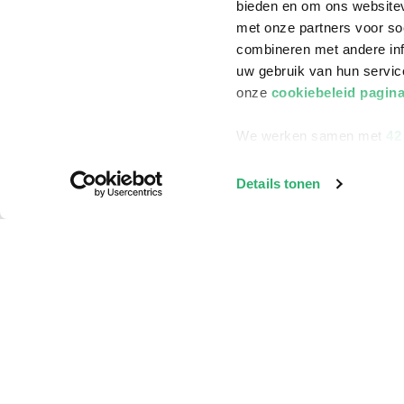
bieden en om ons websitev
met onze partners voor so
combineren met andere inf
klantenservice
Winkelen bij Bru
uw gebruik van hun servi
onze
cookiebeleid pagin
Contact
Winkels en openi
Bestellen & Bezorging
Assortiment in d
We werken samen met
42
Betalen
Cadeaukaarten
Details tonen
Annuleren & Retourneren
Cadeauboxen
Veelgestelde vragen
Staatsloterij
Zakelijk boeken bestellen
ING Servicepunt
Douwe Egberts punten