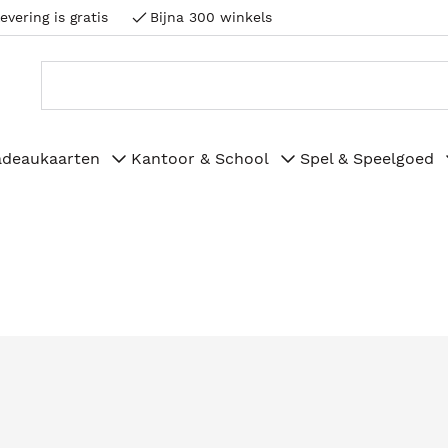
evering is gratis
Bijna 300 winkels
adeaukaarten
Kantoor & School
Spel & Speelgoed