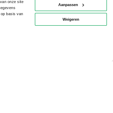
van onze site
Aanpassen
 gegevens
 op basis van
Tips
Weigeren
p
AVI lezen
Kinderboekenweek
Boekenbon
De Nationale Voorleesdagen
Boekenweek
Wet op de Vaste Boekenprijs
Winacties