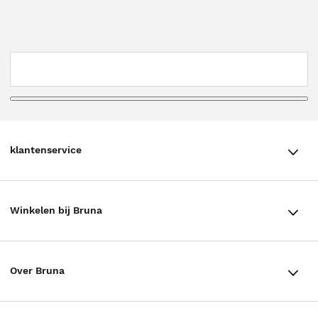
klantenservice
klantenservice
Winkelen bij Bruna
Contact
Winkels en openingstijden
Bestellen & Bezorging
Over Bruna
Assortiment in de winkel
Betalen
De organisatie
Cadeaukaarten