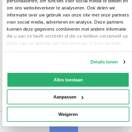
personaliseren, om functies voor social media te bieden en
om ons websiteverkeer te analyseren. Ook delen we
informatie over uw gebruik van onze site met onze partners
voor social media, adverteren en analyse. Deze partners
kunnen deze gegevens combineren met andere informatie
die u aan ze heeft verstrekt of die ze hebben verzameld op
basis van uw gebruik van hun services. U kunt op ieder
The Barman of the Ritz
moment uw cookievoorkeuren aanpassen op
onze
cookiebeleid pagina
.
Philippe Collin
Details tonen
23.95
We werken samen met
42 derden
die uw gegevens
kunnen ontvangen en verwerken.
Alles toestaan
Paperback
Aanpassen
Weigeren