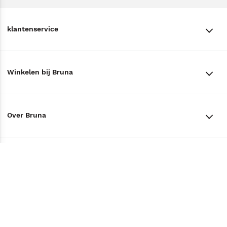
klantenservice
klantenservice
Winkelen bij Bruna
Contact
Winkels en openingstijden
Bestellen & Bezorging
Over Bruna
Assortiment in de winkel
Betalen
De organisatie
Cadeaukaarten
Annuleren & Retourneren
Volg ons op
Werken bij Bruna
Cadeauboxen
Veelgestelde vragen
TikTok #BookTok
Ondernemer worden
Staatsloterij
Tips
Zakelijk boeken bestellen
Facebook
De voordelen van Bruna
ING Servicepunten