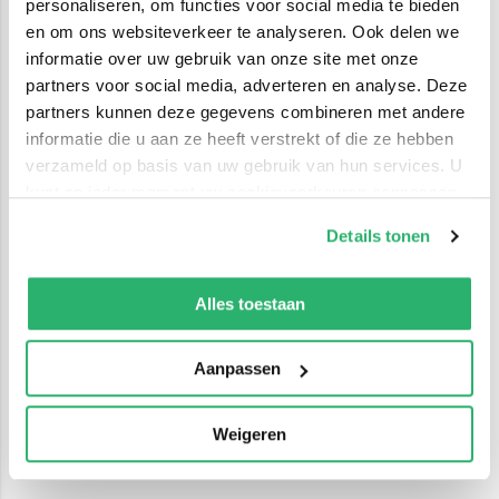
personaliseren, om functies voor social media te bieden
en om ons websiteverkeer te analyseren. Ook delen we
informatie over uw gebruik van onze site met onze
partners voor social media, adverteren en analyse. Deze
partners kunnen deze gegevens combineren met andere
informatie die u aan ze heeft verstrekt of die ze hebben
verzameld op basis van uw gebruik van hun services. U
kunt op ieder moment uw cookievoorkeuren aanpassen
op onze
cookiebeleid pagina
.
Details tonen
We werken samen met
42 derden
die uw gegevens
kunnen ontvangen en verwerken.
Alles toestaan
Aanpassen
Weigeren