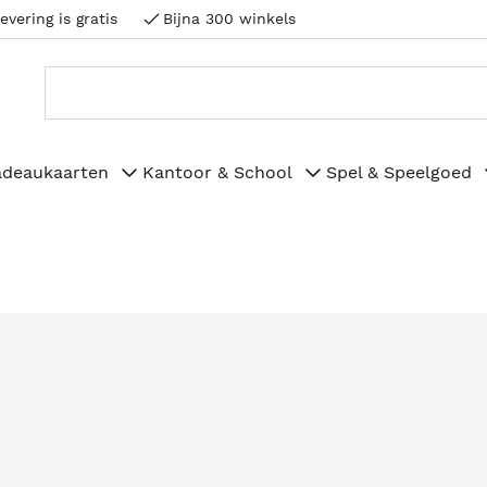
evering is gratis
Bijna 300 winkels
adeaukaarten
Kantoor & School
Spel & Speelgoed