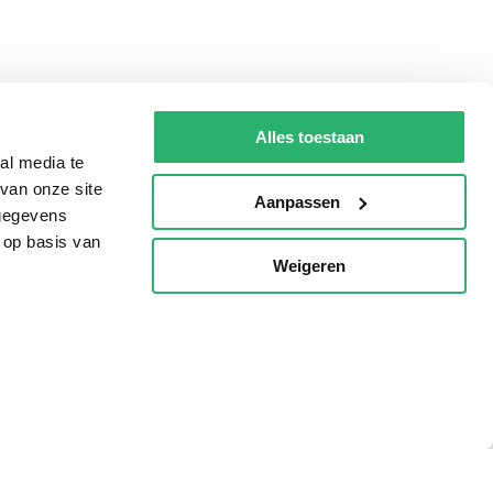
Alles toestaan
al media te
van onze site
Aanpassen
 gegevens
 op basis van
Weigeren
p
Tips
AVI lezen
Kinderboekenweek
Boekenbon