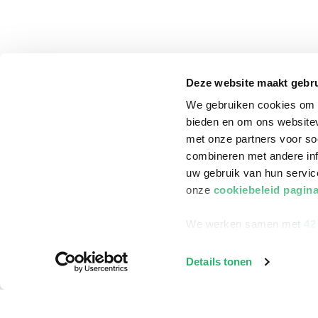
Deze website maakt gebru
We gebruiken cookies om c
bieden en om ons websitev
met onze partners voor so
combineren met andere inf
uw gebruik van hun servi
onze
cookiebeleid pagin
We werken samen met
42
klantenservice
Winkelen bij Bru
Details tonen
Contact
Winkels en openi
Bestellen & Bezorging
Assortiment in d
Betalen
Cadeaukaarten