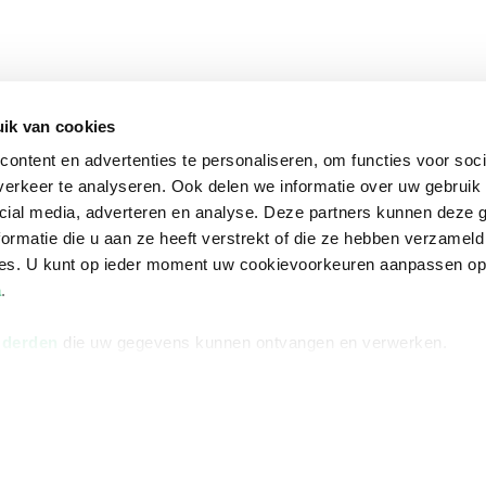
ik van cookies
ontent en advertenties te personaliseren, om functies voor soci
erkeer te analyseren. Ook delen we informatie over uw gebruik 
cial media, adverteren en analyse. Deze partners kunnen deze
ormatie die u aan ze heeft verstrekt of die ze hebben verzameld
ces. U kunt op ieder moment uw cookievoorkeuren aanpassen o
a
.
 derden
die uw gegevens kunnen ontvangen en verwerken.
na
Over Bruna
Volg ons op
ngstijden
De organisatie
TikTok #BookTok
e winkel
Werken bij Bruna
Facebook
Ondernemer worden
Instagram