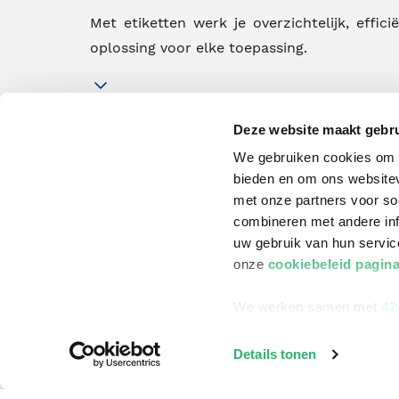
Met etiketten werk je overzichtelijk, effic
oplossing voor elke toepassing.
Deze website maakt gebru
We gebruiken cookies om c
bieden en om ons websitev
met onze partners voor so
combineren met andere inf
uw gebruik van hun servi
onze
cookiebeleid pagin
klantenservice
Winkelen bij Bru
We werken samen met
42
Contact
Winkels en openi
Details tonen
Bestellen & Bezorging
Assortiment in d
Betalen
Cadeaukaarten