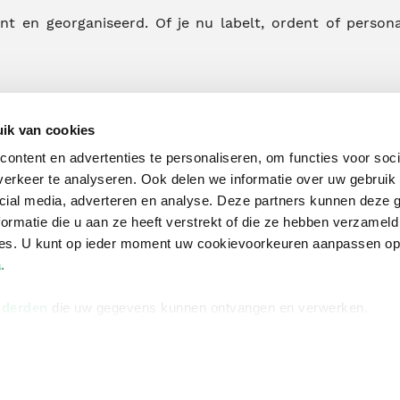
iënt en georganiseerd. Of je nu labelt, ordent of perso
ik van cookies
ontent en advertenties te personaliseren, om functies voor soci
erkeer te analyseren. Ook delen we informatie over uw gebruik 
cial media, adverteren en analyse. Deze partners kunnen deze
ormatie die u aan ze heeft verstrekt of die ze hebben verzameld
ces. U kunt op ieder moment uw cookievoorkeuren aanpassen o
a
.
na
Over Bruna
Volg ons op
 derden
die uw gegevens kunnen ontvangen en verwerken.
ngstijden
De organisatie
TikTok #BookTok
e winkel
Werken bij Bruna
Facebook
Ondernemer worden
Instagram