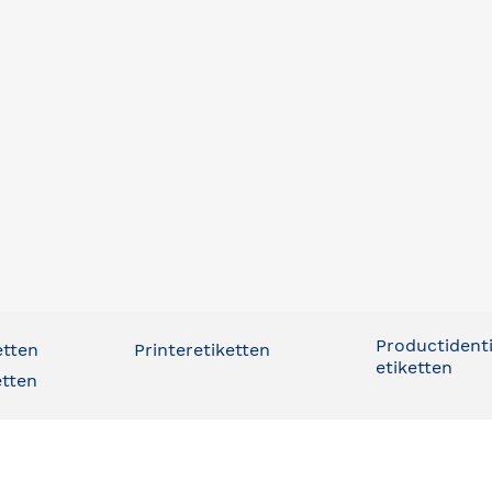
Productidenti
etten
Printeretiketten
etiketten
etten