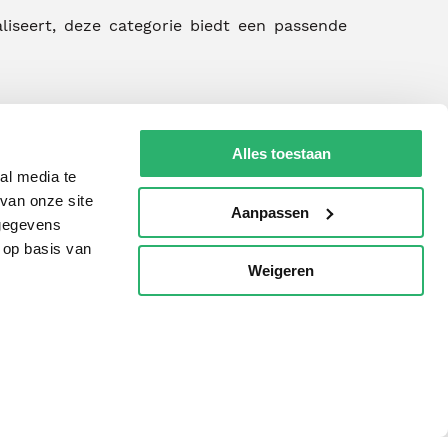
naliseert, deze categorie biedt een passende
Alles toestaan
al media te
van onze site
Aanpassen
 gegevens
 op basis van
Weigeren
p
Tips
AVI lezen
Kinderboekenweek
Boekenbon