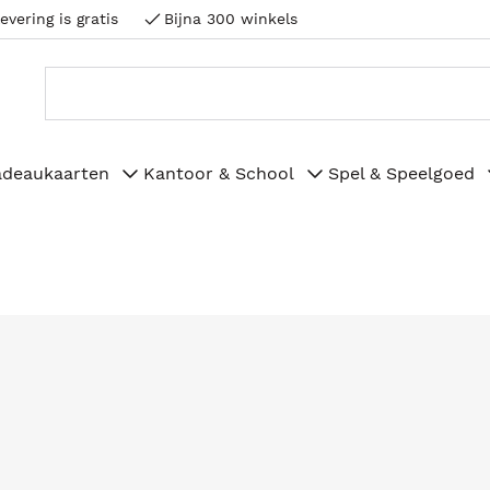
evering is gratis
Bijna 300 winkels
adeaukaarten
Kantoor & School
Spel & Speelgoed