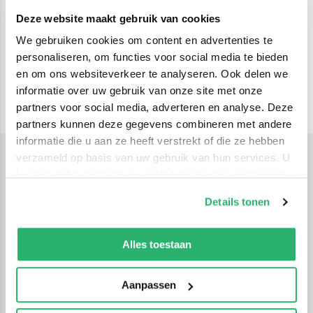
Deze website maakt gebruik van cookies
We gebruiken cookies om content en advertenties te
personaliseren, om functies voor social media te bieden
en om ons websiteverkeer te analyseren. Ook delen we
informatie over uw gebruik van onze site met onze
partners voor social media, adverteren en analyse. Deze
partners kunnen deze gegevens combineren met andere
informatie die u aan ze heeft verstrekt of die ze hebben
verzameld op basis van uw gebruik van hun services. U
kunt op ieder moment uw cookievoorkeuren aanpassen
Schrijfblokken
Schrijfblokken zijn geschikt voor dagelijks gebruik en
op onze
cookiebeleid pagina
.
Details tonen
snelle notities. Ze bieden flexibiliteit bij schrijven,
We werken samen met
42 derden
die uw gegevens
schetsen en aantekeningen maken.
kunnen ontvangen en verwerken.
Alles toestaan
Veelzijdig inzetbaar
Aanpassen
Door hun eenvoudige opzet zijn schrijfblokken ideaal
voor thuis, school en kantoor.