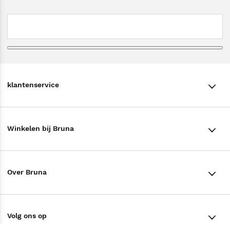
klantenservice
klantenservice
Winkelen bij Bruna
Contact
Winkels en openingstijden
Bestellen & Bezorging
Over Bruna
Assortiment in de winkel
Betalen
De organisatie
Cadeaukaarten
Annuleren & Retourneren
Volg ons op
Werken bij Bruna