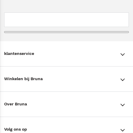
klantenservice
klantenservice
Winkelen bij Bruna
Contact
Winkels en openingstijden
Bestellen & Bezorging
Over Bruna
Assortiment in de winkel
Betalen
De organisatie
Cadeaukaarten
Annuleren & Retourneren
Volg ons op