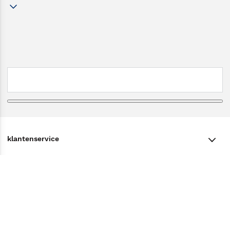
klantenservice
klantenservice
Winkelen bij Bruna
Contact
Winkels en openingstijden
Bestellen & Bezorging
Over Bruna