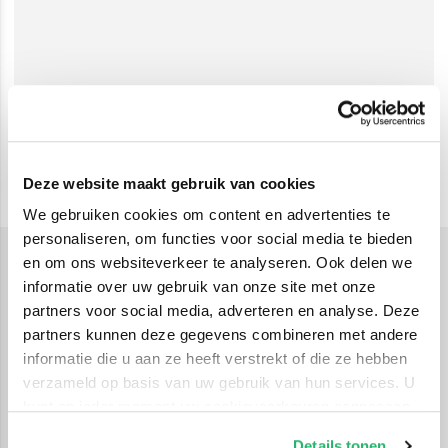
Deze website maakt gebruik van cookies
We gebruiken cookies om content en advertenties te
personaliseren, om functies voor social media te bieden
en om ons websiteverkeer te analyseren. Ook delen we
School artikelen
informatie over uw gebruik van onze site met onze
School artikelen vormen de basis voor een goede
partners voor social media, adverteren en analyse. Deze
partners kunnen deze gegevens combineren met andere
start van het schooljaar én voor succesvol leren
informatie die u aan ze heeft verstrekt of die ze hebben
gedurende het hele jaar. In deze categorie vind je
verzameld op basis van uw gebruik van hun services. U
alles wat nodig is om georganiseerd, geconcentreerd
kunt op ieder moment uw cookievoorkeuren aanpassen
en met plezier naar school te gaan. Van de eerste
op onze
cookiebeleid pagina
.
Details tonen