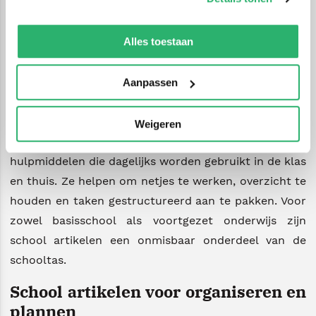
schooldag tot dagelijkse lessen: met de juiste school
artikelen ben je altijd goed voorbereid.
We werken samen met
42 derden
die uw gegevens
kunnen ontvangen en verwerken.
Alles toestaan
Onmisbare school artikelen voor elke
leerling
Aanpassen
Goede school artikelen ondersteunen leerlingen bij
leren, schrijven en organiseren. Denk aan
Weigeren
schrijfwaren, tekenmaterialen en praktische
hulpmiddelen die dagelijks worden gebruikt in de klas
en thuis. Ze helpen om netjes te werken, overzicht te
houden en taken gestructureerd aan te pakken. Voor
zowel basisschool als voortgezet onderwijs zijn
school artikelen een onmisbaar onderdeel van de
schooltas.
School artikelen voor organiseren en
plannen