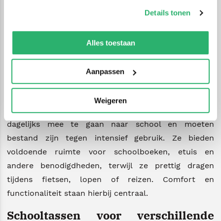
op onze
cookiebeleid pagina
.
boeken, schriften en schoolspullen overzichtelijk en
Details tonen
veilig mee te nemen, van de eerste schooljaren tot
We werken samen met
42 derden
die uw gegevens
het voortgezet onderwijs.
kunnen ontvangen en verwerken.
Alles toestaan
Schooltassen voor comfort en
Aanpassen
dagelijks gebruik
Een goede schooltas draagt bij aan draagcomfort en
Weigeren
gebruiksgemak. Schooltassen zijn gemaakt om
dagelijks mee te gaan naar school en moeten
bestand zijn tegen intensief gebruik. Ze bieden
voldoende ruimte voor schoolboeken, etuis en
andere benodigdheden, terwijl ze prettig dragen
tijdens fietsen, lopen of reizen. Comfort en
functionaliteit staan hierbij centraal.
Schooltassen voor verschillende