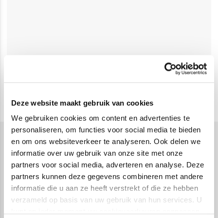
Deze website maakt gebruik van cookies
We gebruiken cookies om content en advertenties te
personaliseren, om functies voor social media te bieden
en om ons websiteverkeer te analyseren. Ook delen we
Schooltassen
informatie over uw gebruik van onze site met onze
Schooltassen zijn een essentieel onderdeel van iedere
partners voor social media, adverteren en analyse. Deze
schooldag. Ze moeten niet alleen praktisch en
partners kunnen deze gegevens combineren met andere
informatie die u aan ze heeft verstrekt of die ze hebben
comfortabel zijn, maar ook passen bij de leeftijd, het
verzameld op basis van uw gebruik van hun services. U
gebruik en de persoonlijke stijl van de drager. In deze
kunt op ieder moment uw cookievoorkeuren aanpassen
categorie vind je schooltassen die ontworpen zijn om