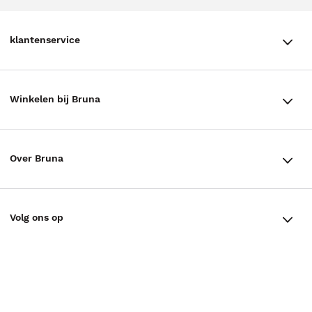
klantenservice
klantenservice
Winkelen bij Bruna
Contact
Winkels en openingstijden
Bestellen & Bezorging
Over Bruna
Assortiment in de winkel
Betalen
De organisatie
Cadeaukaarten
Annuleren & Retourneren
Volg ons op
Werken bij Bruna
Cadeauboxen
Veelgestelde vragen
TikTok #BookTok
Ondernemer worden
Staatsloterij
Tips
Zakelijk boeken bestellen
Facebook
De voordelen van Bruna
ING Servicepunten