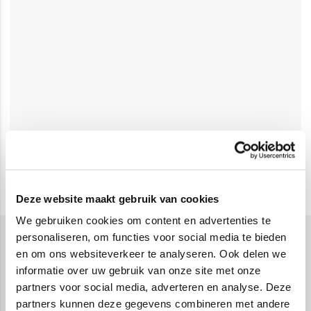
Deze website maakt gebruik van cookies
We gebruiken cookies om content en advertenties te
personaliseren, om functies voor social media te bieden
en om ons websiteverkeer te analyseren. Ook delen we
De leukste puzzelboeken
informatie over uw gebruik van onze site met onze
Puzzelboeken
zijn ideaal voor iedereen die van een
partners voor social media, adverteren en analyse. Deze
uitdaging houdt. Of je nu je hersenen wilt trainen met
partners kunnen deze gegevens combineren met andere