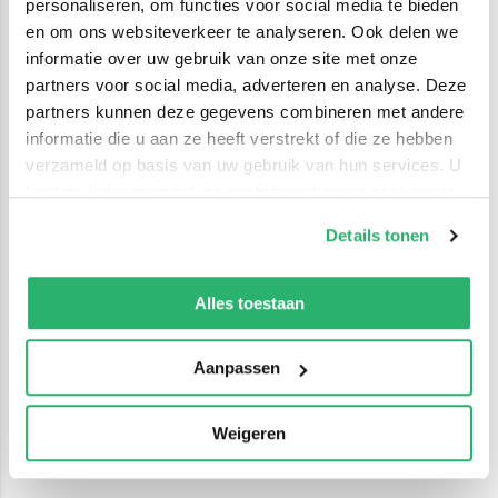
personaliseren, om functies voor social media te bieden
en om ons websiteverkeer te analyseren. Ook delen we
informatie over uw gebruik van onze site met onze
partners voor social media, adverteren en analyse. Deze
partners kunnen deze gegevens combineren met andere
informatie die u aan ze heeft verstrekt of die ze hebben
verzameld op basis van uw gebruik van hun services. U
kunt op ieder moment uw cookievoorkeuren aanpassen
op onze
cookiebeleid pagina
.
Details tonen
We werken samen met
42 derden
die uw gegevens
kunnen ontvangen en verwerken.
Alles toestaan
Aanpassen
Weigeren