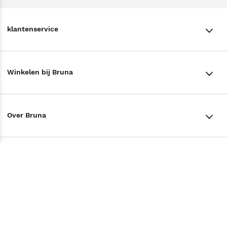
klantenservice
klantenservice
Winkelen bij Bruna
Contact
Winkels en openingstijden
Bestellen & Bezorging
Over Bruna
Assortiment in de winkel
Betalen
De organisatie
Cadeaukaarten
Annuleren & Retourneren
Volg ons op
Werken bij Bruna
Cadeauboxen
Veelgestelde vragen
TikTok #BookTok
Ondernemer worden
Staatsloterij
Tips
Zakelijk boeken bestellen
Facebook
De voordelen van Bruna
ING Servicepunten