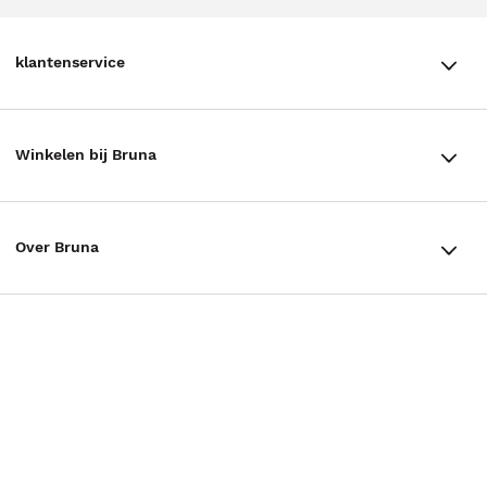
klantenservice
klantenservice
Winkelen bij Bruna
Contact
Winkels en openingstijden
Bestellen & Bezorging
Over Bruna
Assortiment in de winkel
Betalen
De organisatie
Cadeaukaarten
Annuleren & Retourneren
Volg ons op
Werken bij Bruna
Cadeauboxen
Veelgestelde vragen
TikTok #BookTok
Ondernemer worden
Staatsloterij
Tips
Zakelijk boeken bestellen
Facebook
De voordelen van Bruna
ING Servicepunten