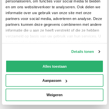
personaliseren, om functies voor social media te bieden
en om ons websiteverkeer te analyseren. Ook delen we
informatie over uw gebruik van onze site met onze
partners voor social media, adverteren en analyse. Deze
partners kunnen deze gegevens combineren met andere
informatie die u aan ze heeft verstrekt of die ze hebben
verzameld op basis van uw gebruik van hun services. U
kunt op ieder moment uw cookievoorkeuren aanpassen
op onze
cookiebeleid pagina
.
Details tonen
We werken samen met
42 derden
die uw gegevens
kunnen ontvangen en verwerken.
Alles toestaan
Aanpassen
Weigeren