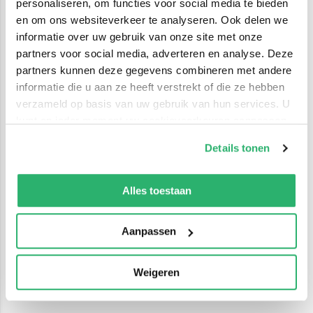
personaliseren, om functies voor social media te bieden
en om ons websiteverkeer te analyseren. Ook delen we
informatie over uw gebruik van onze site met onze
partners voor social media, adverteren en analyse. Deze
partners kunnen deze gegevens combineren met andere
informatie die u aan ze heeft verstrekt of die ze hebben
verzameld op basis van uw gebruik van hun services. U
kunt op ieder moment uw cookievoorkeuren aanpassen
op onze
cookiebeleid pagina
.
Details tonen
We werken samen met
42 derden
die uw gegevens
kunnen ontvangen en verwerken.
Alles toestaan
Aanpassen
Weigeren