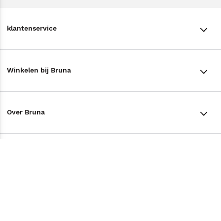
klantenservice
klantenservice
Winkelen bij Bruna
Contact
Winkels en openingstijden
Bestellen & Bezorging
Over Bruna
Assortiment in de winkel
Betalen
De organisatie
Cadeaukaarten
Annuleren & Retourneren
Volg ons op
Werken bij Bruna
Cadeauboxen
Veelgestelde vragen
TikTok #BookTok
Ondernemer worden
Staatsloterij
Tips
Zakelijk boeken bestellen
Facebook
De voordelen van Bruna
ING Servicepunten