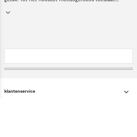
klantenservice
klantenservice
Winkelen bij Bruna
Contact
Winkels en openingstijden