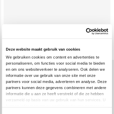
Deze website maakt gebruik van cookies
We gebruiken cookies om content en advertenties te
personaliseren, om functies voor social media te bieden
en om ons websiteverkeer te analyseren. Ook delen we
Wijngaard boeken
informatie over uw gebruik van onze site met onze
Door wie is de Wijngaard serie
partners voor social media, adverteren en analyse. Deze
geschreven?
partners kunnen deze gegevens combineren met andere
informatie die u aan ze heeft verstrekt of die ze hebben
De boeken van de Wijngaard serie zijn geschreven
verzameld op basis van uw gebruik van hun services. U
door Marie Lacrosse.
kunt op ieder moment uw cookievoorkeuren aanpassen
op onze
cookiebeleid pagina
.