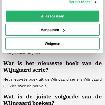
Hoeveel Wijngaard boeken zijn er?
Details tonen
We werken samen met
42 derden
die uw gegevens
In totaal zijn er 3 boeken uitgebracht in de Wijngaard
kunnen ontvangen en verwerken.
Alles toestaan
serie.
Voor welke leeftijd zijn de Wijngaard
Aanpassen
boeken?
Weigeren
De Wijngaard boeken zijn Historische romans voor de
leeftijd vanaf 18 jaar.
Wat is het nieuwste boek van de
Wijngaard serie?
Het nieuwste boek uit de Wijngaard serie is Wijngaard
3 - Zon over de heuvels.
Wat is de juiste volgorde van de
Wijngaard boeken?