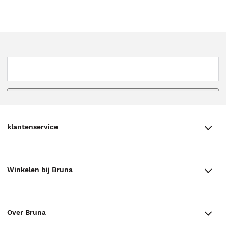
klantenservice
klantenservice
Winkelen bij Bruna
Contact
Winkels en openingstijden
Bestellen & Bezorging
Over Bruna
Assortiment in de winkel