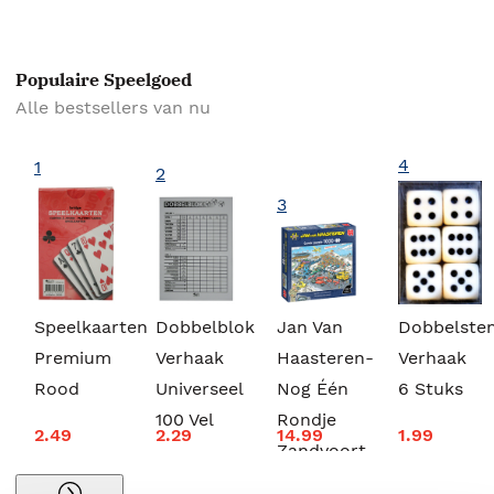
Populaire Speelgoed
Alle bestsellers van nu
4
1
2
3
Speelkaarten
Dobbelblok
Jan Van
Dobbelste
Premium
Verhaak
Haasteren-
Verhaak
Rood
Universeel
Nog Één
6 Stuks
100 Vel
Rondje
2.49
2.29
14.99
1.99
Zandvoort
1000st