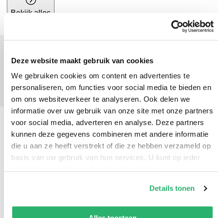
Bekijk alles
Deze website maakt gebruik van cookies
Speelgoed
Speelgoed
We gebruiken cookies om content en advertenties te
personaliseren, om functies voor social media te bieden en
om ons websiteverkeer te analyseren. Ook delen we
informatie over uw gebruik van onze site met onze partners
voor social media, adverteren en analyse. Deze partners
kunnen deze gegevens combineren met andere informatie
die u aan ze heeft verstrekt of die ze hebben verzameld op
basis van uw gebruik van hun services. U kunt op ieder
moment uw cookievoorkeuren aanpassen op
onze
cookiebeleid pagina
.
Details tonen
We werken samen met
42 derden
die uw gegevens
kunnen ontvangen en verwerken.
Alles toestaan