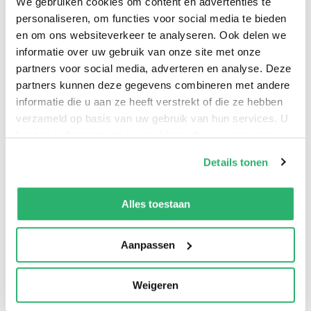
We gebruiken cookies om content en advertenties te
personaliseren, om functies voor social media te bieden
Geschikt voor thuis en recreatief gebruik
en om ons websiteverkeer te analyseren. Ook delen we
informatie over uw gebruik van onze site met onze
partners voor social media, adverteren en analyse. Deze
Het Masterdarts Dartbord met Scorebord 45 cm
partners kunnen deze gegevens combineren met andere
inclusief 6 pijlen en marker is ideaal voor gebruik in
informatie die u aan ze heeft verstrekt of die ze hebben
de woonkamer, garage of hobbyruimte. Je hangt het
verzameld op basis van uw gebruik van hun services. U
bord eenvoudig op en creëert direct een leuke en
kunt op ieder moment uw cookievoorkeuren aanpassen
actieve speelplek in huis.
op onze
cookiebeleid pagina
.
Details tonen
We werken samen met
42 derden
die uw gegevens
Of je nu solo traint of samen speelt, deze set biedt
kunnen ontvangen en verwerken.
Alles toestaan
volop mogelijkheden voor ontspanning en competitie.
Aanpassen
FAQ
Weigeren
Is deze dartset geschikt voor beginners?