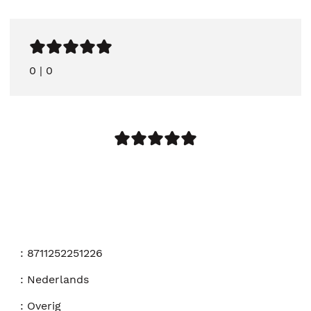
0
|
0
:
8711252251226
:
Nederlands
:
Overig