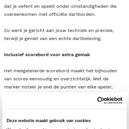
dat je oefent en speelt onder omstandigheden die
overeenkomen met officiële dartborden.
Zo werk je gericht aan jouw techniek en precisie,
terwijl je geniet van een echte dartbeleving.
Inclusief scorebord voor extra gemak
Het meegeleverde scorebord maakt het bijhouden
van scores eenvoudig en overzichtelijk. Met de
marker noteer je snel de punten van elke speler,
waardoor je geen afleiding hebt tijdens het spel en de
focus op het darten blijft liggen.
Dit maakt de set bijzonder geschikt voor wedstrijden
Deze website maakt gebruik van cookies
en gezellige spelmomenten.