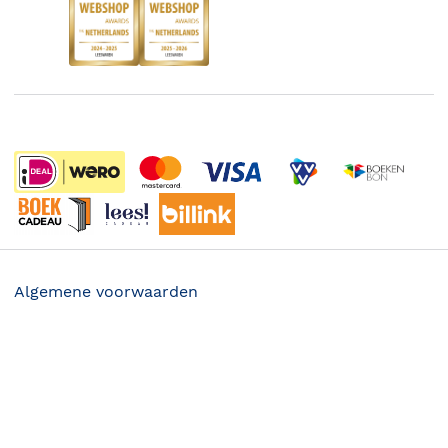
Boekenbon
Discriminerende boeken
De Nationale Voorleesdagen
Boekenweek
Wet op de Vaste Boekenprijs
Winacties
Algemene voorwaarden
Privacy
Cookies