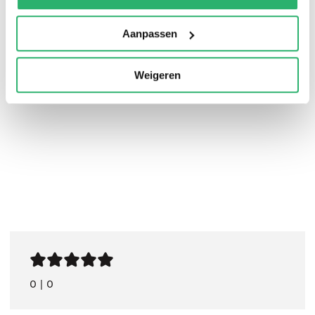
gebruiken en lokaal te produceren, neemt Brepols
zijn verantwoordelijkheid voor een duurzame
Aanpassen
toekomst.
Weigeren
0
|
0