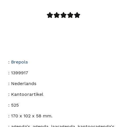
:
Brepols
:
1399917
:
Nederlands
:
Kantoorartikel
:
525
:
170 x 102 x 58 mm.
:
agenda's, agenda, jaaragenda, kantooragenda's,