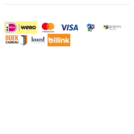
Boekenweek
Wet op de Vaste Boekenprijs
Winacties
65.70
Algemene voorwaarden
Privacy
Cookies
Disclaimer
©
2026
Bruna