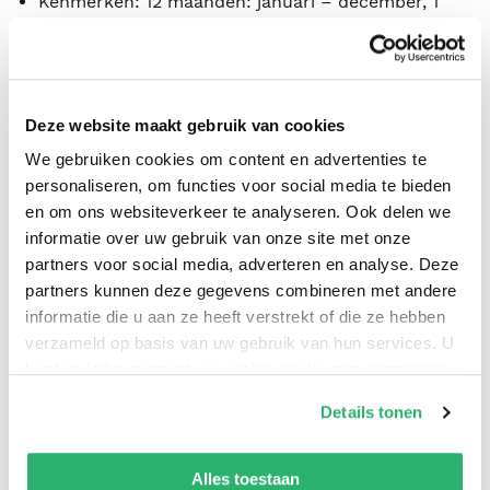
Kenmerken: 12 maanden: januari – december, 1
week op 2 pagina’s, doordachte en functionele lay-
out, voor een overzichtelijke planning, 6-talig (NL-
F-GB-D-ES-IT), met weeknummering en
maandoverzicht op iedere week, 128 pagina’s -
Deze website maakt gebruik van cookies
inclusief internationale feestdagen &
We gebruiken cookies om content en advertenties te
jaarplanningen (lopend & volgend jaar),
personaliseren, om functies voor social media te bieden
en om ons websiteverkeer te analyseren. Ook delen we
crèmekleurig FSC agendapapier, vlot beschrijfbaar
informatie over uw gebruik van onze site met onze
en meer leescomfort dankzij een zacht contrast,
partners voor social media, adverteren en analyse. Deze
leeslintje, scheurhoekjes, boekgebonden, oersterk
partners kunnen deze gegevens combineren met andere
bij intensief gebruik, soepele PU cover in trendy
informatie die u aan ze heeft verstrekt of die ze hebben
kleuren.
verzameld op basis van uw gebruik van hun services. U
Geassorteerd in 3 kleuren groen, lichtblauw en
kunt op ieder moment uw cookievoorkeuren aanpassen
op onze
cookiebeleid pagina
.
donkerblauw, deze worden in willekeur
Details tonen
uitgeleverd.
We werken samen met
42 derden
die uw gegevens
Door alleen milieuvriendelijk FSC-papier te
kunnen ontvangen en verwerken.
Alles toestaan