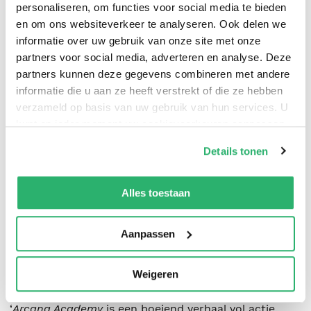
personaliseren, om functies voor social media te bieden
en om ons websiteverkeer te analyseren. Ook delen we
‘Een veelbelovend begin van een serie met een
informatie over uw gebruik van onze site met onze
originele insteek op het vlak van magie en het
partners voor social media, adverteren en analyse. Deze
partners kunnen deze gegevens combineren met andere
gebruik van tarotkaarten. Een vleugje romantiek met
informatie die u aan ze heeft verstrekt of die ze hebben
als invalshoek
enemies-to-lovers
zorgt ervoor dat
verzameld op basis van uw gebruik van hun services. U
ook de liefhebbers van romantasy zeker hun gading
kunt op ieder moment uw cookievoorkeuren aanpassen
vinden tussen alle hofintriges die ook aan het einde
op onze
cookiebeleid pagina
.
Details tonen
nog een onverwachte wending nemen.’
Fantasywereld.nl
We werken samen met
42 derden
die uw gegevens
kunnen ontvangen en verwerken.
Alles toestaan
‘Wij zijn fan van
Arcana Academy
en kunnen niet
wachten tot het volgende deel verschijnt. Een
Aanpassen
bijzonder magisch verhaal, boordevol intriges, bedrog
en romantiek!’ **** ThrillZone.nl
Weigeren
‘
Arcana Academy
is een boeiend verhaal vol actie,