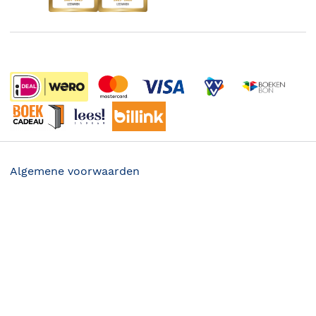
De Nationale Voorleesdagen
Boekenweek
Wet op de Vaste Boekenprijs
Winacties
Algemene voorwaarden
Privacy
29.99
Cookies
Disclaimer