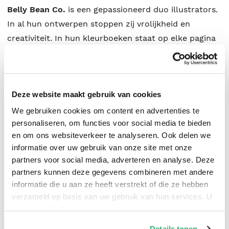
Belly Bean Co.
is een gepassioneerd duo illustrators.
In al hun ontwerpen stoppen zij vrolijkheid en
creativiteit. In hun kleurboeken staat op elke pagina
niet zomaar een tekening, maar een verhaal dat er op
wacht om te worden ingekleurd.
Deze website maakt gebruik van cookies
We gebruiken cookies om content en advertenties te
personaliseren, om functies voor social media te bieden
en om ons websiteverkeer te analyseren. Ook delen we
Forte
.
informatie over uw gebruik van onze site met onze
partners voor social media, adverteren en analyse. Deze
partners kunnen deze gegevens combineren met andere
informatie die u aan ze heeft verstrekt of die ze hebben
verzameld op basis van uw gebruik van hun services. U
kunt op ieder moment uw cookievoorkeuren aanpassen
op onze
cookiebeleid pagina
.
Details tonen