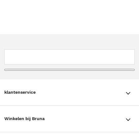
klantenservice
klantenservice
Winkelen bij Bruna
Contact
Winkels en openingstijden
Bestellen & Bezorging