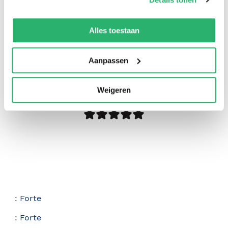
We werken samen met
42 derden
die uw gegevens
kunnen ontvangen en verwerken.
Alles toestaan
Aanpassen
5
|
0
Weigeren
:
Forte
:
Forte