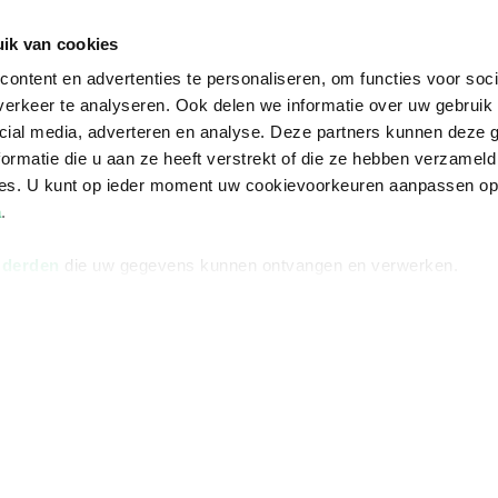
De voordelen van Bruna
ik van cookies
Responsible Disclosure
ontent en advertenties te personaliseren, om functies voor soci
Statement
erkeer te analyseren. Ook delen we informatie over uw gebruik 
en
Blog
cial media, adverteren en analyse. Deze partners kunnen deze
ormatie die u aan ze heeft verstrekt of die ze hebben verzameld
Discriminerende boeken
ces. U kunt op ieder moment uw cookievoorkeuren aanpassen o
a
.
 derden
die uw gegevens kunnen ontvangen en verwerken.
Algemene v