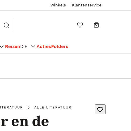
Winkels
Klantenservice
Reizen
D.E
Acties
Folders
LITERATUUR
ALLE LITERATUUR
r en de