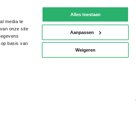
De Nationale Voorleesdagen
Alles toestaan
Boekenweek
al media te
van onze site
Wet op de Vaste Boekenprijs
Aanpassen
 gegevens
Winacties
 op basis van
Weigeren
p
oorwaarden
Privacy
Cookies
Disclaimer