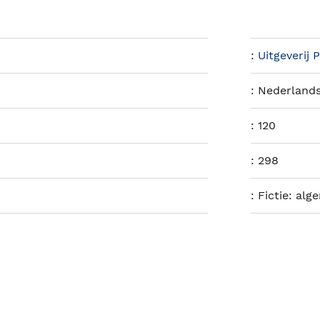
:
Uitgeverij 
:
Nederland
:
120
:
298
:
Fictie: alg