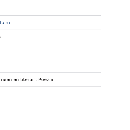
Pluim
s
emeen en literair; Poëzie