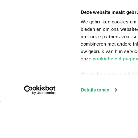
Annuleren & Retourneren
Cadeauboxen
Deze website maakt gebru
Veelgestelde vragen
Staatsloterij
We gebruiken cookies om c
bieden en om ons websitev
Zakelijk boeken bestellen
ING Servicepunt
met onze partners voor so
Douwe Egberts punten
combineren met andere inf
uw gebruik van hun servi
onze
cookiebeleid pagin
We werken samen met
42
Details tonen
©
2026
Bruna