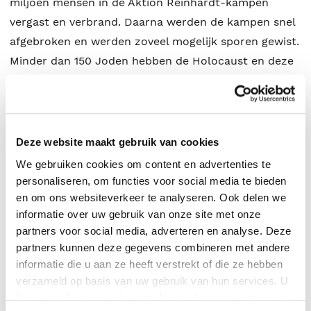
miljoen mensen in de Aktion Reinhardt-kampen
vergast en verbrand. Daarna werden de kampen snel
afgebroken en werden zoveel mogelijk sporen gewist.
Minder dan 150 Joden hebben de Holocaust en deze
vernietigingskampen overleefd. Slechts twee
Nederlandse vrouwen wisten Sobibor te ontvluchten,
waarvan Selma Engel-Wijnberg de bekendste was. De
Aktion Reinhardt-kampen hebben nooit de
Deze website maakt gebruik van cookies
belangstelling gehad die Auschwitz-Birkenau (de
We gebruiken cookies om content en advertenties te
‘hoofdstad van de Holocaust’) ten deel is gevallen.
personaliseren, om functies voor social media te bieden
Stephan Lehnstaedt corrigeert dit onvolledige beeld
en om ons websiteverkeer te analyseren. Ook delen we
informatie over uw gebruik van onze site met onze
met deze compacte doch indringende studie. De kern
partners voor social media, adverteren en analyse. Deze
van de Holocaust wordt uitgegeven in samenwerking
partners kunnen deze gegevens combineren met andere
met Stichting Auschwitz, gevestigd te Brussel.
informatie die u aan ze heeft verstrekt of die ze hebben
Stephan Lehnstaedt (München, 1980) is professor
verzameld op basis van uw gebruik van hun services. U
Holocaust en Joodse studies aan het Touro College
kunt op ieder moment uw cookievoorkeuren aanpassen