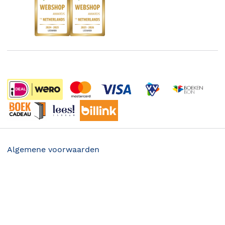
Boekenbon
Discriminerende boeken
De Nationale Voorleesdagen
Boekenweek
Wet op de Vaste Boekenprijs
Winacties
Algemene voorwaarden
Privacy
22.50
Cookies