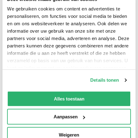
beantwoorden: WIE, WAAROM en HOE?
We gebruiken cookies om content en advertenties te
personaliseren, om functies voor social media te bieden
en om ons websiteverkeer te analyseren. Ook delen we
informatie over uw gebruik van onze site met onze
Laura Jayne Ayres
en
Gareth Moore
.
partners voor social media, adverteren en analyse. Deze
partners kunnen deze gegevens combineren met andere
informatie die u aan ze heeft verstrekt of die ze hebben
verzameld op basis van uw gebruik van hun services. U
kunt op ieder moment uw cookievoorkeuren aanpassen
op onze
cookiebeleid pagina
.
Details tonen
We werken samen met
42 derden
die uw gegevens
kunnen ontvangen en verwerken.
Alles toestaan
Aanpassen
0
|
0
Weigeren