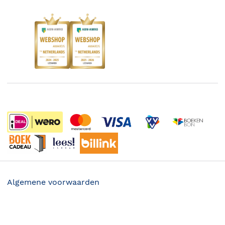
Responsible Disclosure Statement
Kinderboekenweek
Blog
Boekenbon
Discriminerende boeken
De Nationale Voorleesdagen
Boekenweek
Wet op de Vaste Boekenprijs
Winacties
Algemene voorwaarden
Privacy
17.99