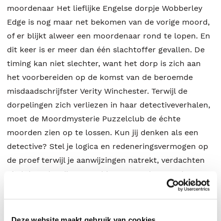
moordenaar Het lieflijke Engelse dorpje Wobberley
Edge is nog maar net bekomen van de vorige moord,
of er blijkt alweer een moordenaar rond te lopen. En
dit keer is er meer dan één slachtoffer gevallen. De
timing kan niet slechter, want het dorp is zich aan
het voorbereiden op de komst van de beroemde
misdaadschrijfster Verity Winchester. Terwijl de
dorpelingen zich verliezen in haar detectiveverhalen,
moet de Moordmysterie Puzzelclub de échte
moorden zien op te lossen. Kun jij denken als een
detective? Stel je logica en redeneringsvermogen op
de proef terwijl je aanwijzingen natrekt, verdachten
uitsluit en bewijzen combineert om de moordenaar
te ontmaskeren. Voeg je bij het team van vijf
amateurspeurders en los meer dan 70 puzzels op om
de dader te pakken. Kun jij die essentiële vragen
Deze website maakt gebruik van cookies