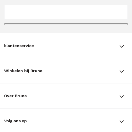
klantenservice
klantenservice
Winkelen bij Bruna
Contact
Winkels en openingstijden
Bestellen & Bezorging
Over Bruna
Assortiment in de winkel
Betalen
De organisatie
Cadeaukaarten
Annuleren & Retourneren
Volg ons op
Werken bij Bruna
Cadeauboxen