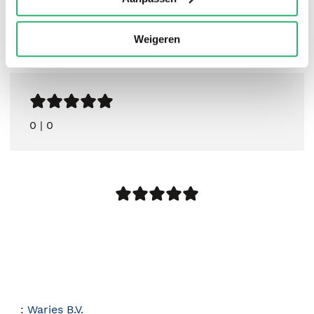
Weigeren
0
|
0
:
Waries B.V.