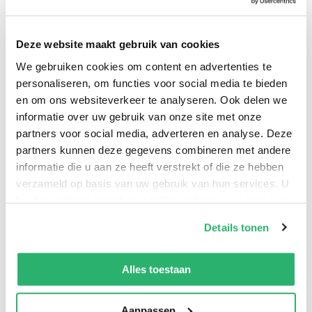
natuurkundige concepten die aan de basis liggen, de
belangrijkste mijlpalen in het onderzoek en de
Deze website maakt gebruik van cookies
uitdagingen waar wetenschappers en ingenieurs mee
We gebruiken cookies om content en advertenties te
te maken hebben. Ook komen mogelijke
personaliseren, om functies voor social media te bieden
toepassingen aan bod, zoals in de cryptografie, de
en om ons websiteverkeer te analyseren. Ook delen we
geneeskunde en de optimalisatiewiskunde. Het boek
informatie over uw gebruik van onze site met onze
is bedoeld voor lezers die een gefundeerd en
partners voor social media, adverteren en analyse. Deze
toegankelijk beeld willen krijgen van een technologie
partners kunnen deze gegevens combineren met andere
informatie die u aan ze heeft verstrekt of die ze hebben
die zich nog volop in ontwikkeling bevindt.
verzameld op basis van uw gebruik van hun services. U
kunt op ieder moment uw cookievoorkeuren aanpassen
op onze
cookiebeleid pagina
.
Details tonen
Waries B.V.
.
We werken samen met
42 derden
die uw gegevens
kunnen ontvangen en verwerken.
Alles toestaan
Aanpassen