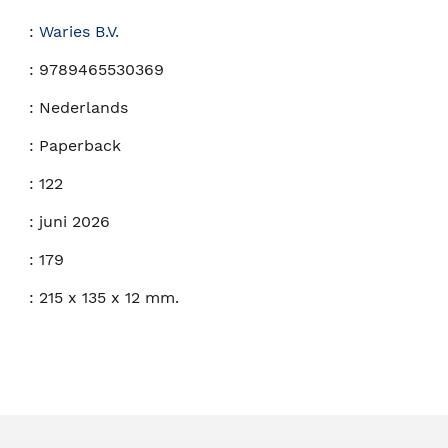
:
Waries B.V.
:
9789465530369
:
Nederlands
:
Paperback
:
122
:
juni 2026
:
179
:
215 x 135 x 12 mm.