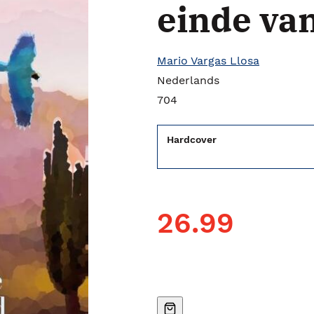
einde va
Mario Vargas Llosa
Nederlands
704
Hardcover
26.99