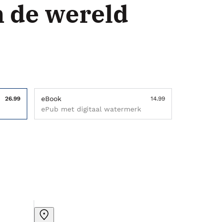
n de wereld
eBook
26.99
14.99
ePub met digitaal watermerk