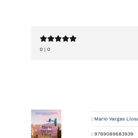
0
|
0
:
Mario Vargas Llos
:
9789089683939