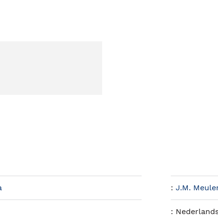
a
:
J.M. Meule
:
Nederland