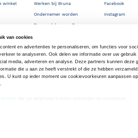
e winkel
Werken bij Bruna
Facebook
Ondernemer worden
Instagram
De voordelen van Bruna
Responsible Disclosure
ik van cookies
Statement
en
ontent en advertenties te personaliseren, om functies voor soci
Blog
erkeer te analyseren. Ook delen we informatie over uw gebruik 
cial media, adverteren en analyse. Deze partners kunnen deze
Discriminerende boeken
ormatie die u aan ze heeft verstrekt of die ze hebben verzameld
ces. U kunt op ieder moment uw cookievoorkeuren aanpassen o
a
.
 derden
die uw gegevens kunnen ontvangen en verwerken.