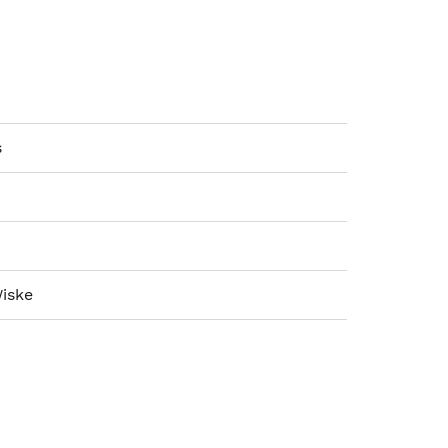
s
iske