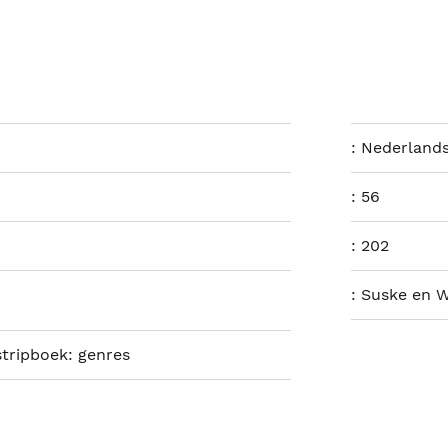
:
Nederland
:
56
:
202
:
Suske en W
stripboek: genres