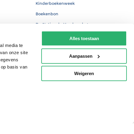
Kinderboekenweek
Boekenbon
De Nationale Voorleesdagen
Boekenweek
Alles toestaan
Wet op de Vaste Boekenprijs
al media te
van onze site
Winacties
Aanpassen
 gegevens
 op basis van
Weigeren
p