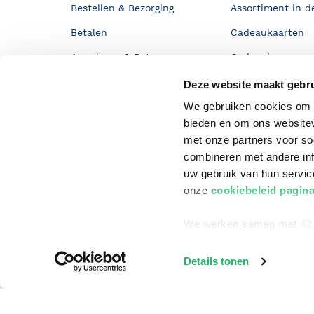
Bestellen & Bezorging
Assortiment in d
Betalen
Cadeaukaarten
Annuleren & Retourneren
Cadeauboxen
Veelgestelde vragen
Staatsloterij
Deze website maakt gebru
Zakelijk boeken bestellen
ING Servicepunt
We gebruiken cookies om c
bieden en om ons websitev
Douwe Egberts punten
met onze partners voor so
combineren met andere inf
uw gebruik van hun servi
onze
cookiebeleid pagin
We werken samen met
42
Details tonen