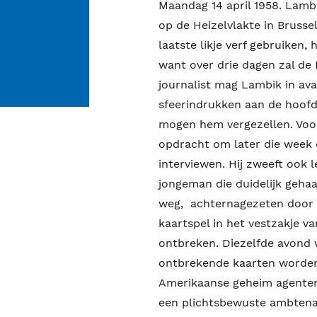
Maandag 14 april 1958. Lamb
op de Heizelvlakte in Brusse
laatste likje verf gebruiken, 
want over drie dagen zal de 
journalist mag Lambik in av
sfeerindrukken aan de hoofd
mogen hem vergezellen. Voor
opdracht om later die week 
interviewen. Hij zweeft ook l
jongeman die duidelijk gehaa
weg, achternagezeten door 
kaartspel in het vestzakje v
ontbreken. Diezelfde avond w
ontbrekende kaarten worden
Amerikaanse geheim agenten
een plichtsbewuste ambtenaa