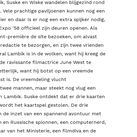
ik, Suske en Wiske wandelen blijgezind rond
l. Vele prachtige paviljoenen kunnen nog een
hier en daar is er nog een extra spijker nodig,
Expo '58 officieel zijn deuren openen. Als
ant-première de site bezoeken, om alvast
redactie te bezorgen, en zijn twee vrienden
al Lambik is in de wolken, want hij kreeg de
de ravissante filmactrice June West te
etterlijk, want hij botst op een vreemde
st is. De vreemdeling vlucht
twee mannen, maar steekt nog vlug een
an Lambik. Suske ontdekt dat er drie kaarten
ordt het kaartspel gestolen. De drie
 de inzet van een spannend avontuur met
 en Russische spionnen, een computernerd,
r van het Ministerie, een filmdiva en de