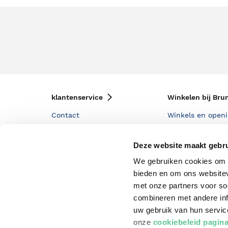
klantenservice
Winkelen bij Bru
Contact
Winkels en openi
Bestellen & Bezorging
Assortiment in d
Deze website maakt gebru
Betalen
Cadeaukaarten
We gebruiken cookies om c
Annuleren & Retourneren
Cadeauboxen
bieden en om ons websitev
met onze partners voor so
Veelgestelde vragen
Staatsloterij
combineren met andere inf
Zakelijk boeken bestellen
ING Servicepunt
uw gebruik van hun servi
Douwe Egberts punten
onze
cookiebeleid pagin