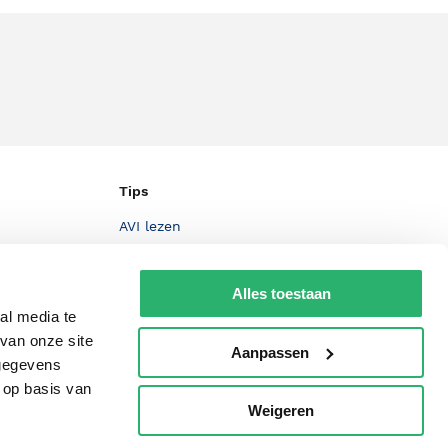
Tips
AVI lezen
Kinderboekenweek
Alles toestaan
Boekenbon
al media te
De Nationale Voorleesdagen
van onze site
Aanpassen
 gegevens
Boekenweek
 op basis van
Wet op de Vaste Boekenprijs
Weigeren
p
Winacties