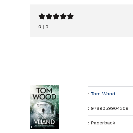
0
|
0
:
Tom Wood
:
9789059904309
:
Paperback