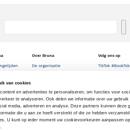
na
Over Bruna
Volg ons op
ngstijden
De organisatie
TikTok #BookTok
e winkel
Werken bij Bruna
Facebook
ik van cookies
Ondernemer worden
Instagram
ontent en advertenties te personaliseren, om functies voor soci
De voordelen van Bruna
erkeer te analyseren. Ook delen we informatie over uw gebruik 
cial media, adverteren en analyse. Deze partners kunnen deze
Responsible Disclosure
Statement
ormatie die u aan ze heeft verstrekt of die ze hebben verzameld
en
ces. U kunt op ieder moment uw cookievoorkeuren aanpassen o
Blog
a
.