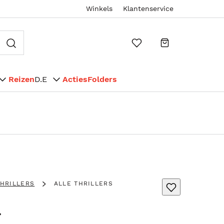
Winkels
Klantenservice
Reizen
D.E
Acties
Folders
THRILLERS
ALLE THRILLERS
d