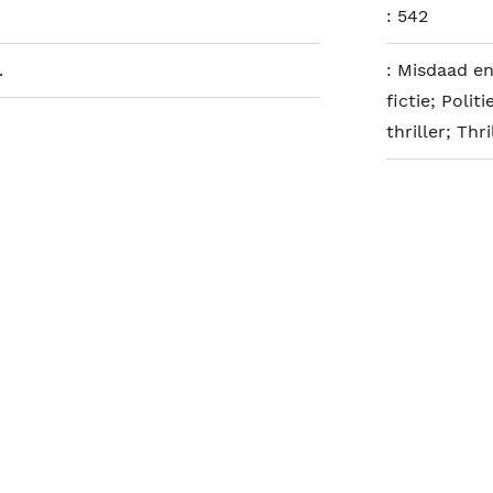
:
542
.
:
Misdaad en 
fictie; Polit
thriller; Thr