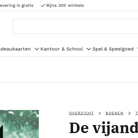
evering is gratis
Bijna 300 winkels
adeaukaarten
Kantoor & School
Spel & Speelgoed
OVERZICHT
BOEKEN
De vijan